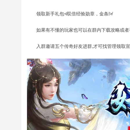
领取新手礼包≮双倍经验勋章，金条!≯
如果有不懂的玩家也可以在群内下载攻略或者咨
,
入群邀请五个传奇好友进群,才可找管理领取宣传兑
传