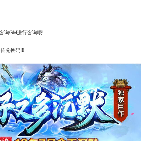
询GM进行咨询哦!
换码!!!