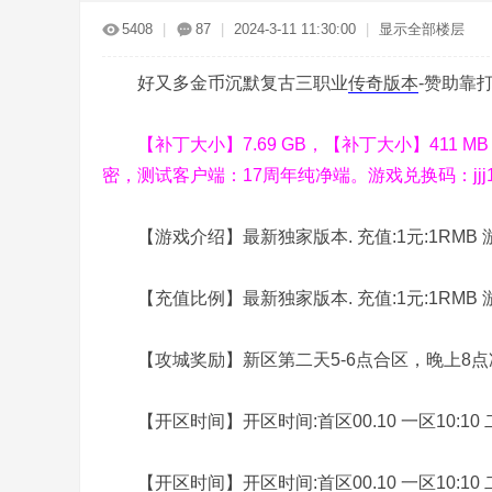
传
»
›
›
›
5408
|
87
|
2024-3-11 11:30:00
|
显示全部楼层
好又多金币沉默复古三职业
传奇版本
-赞助靠打
【补丁大小】7.69 GB，【补丁大小】411 
密，测试客户端：17周年纯净端。游戏兑换码：jjj1
奇
【游戏介绍】最新独家版本. 充值:1元:1RMB 
【充值比例】最新独家版本. 充值:1元:1RMB 
【攻城奖励】新区第二天5-6点合区，晚上8点准
【开区时间】开区时间:首区00.10 一区10:10 二区13
服
【开区时间】开区时间:首区00.10 一区10:10 二区13