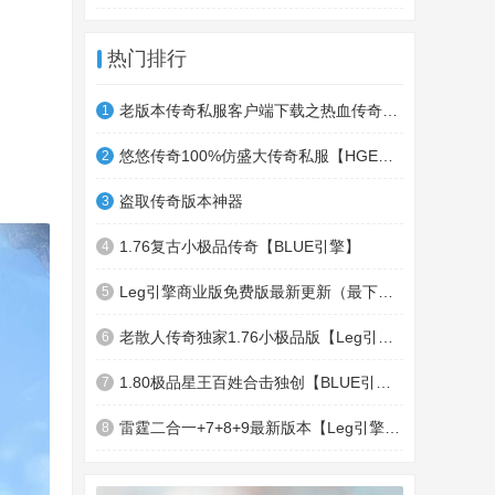
热门排行
老版本传奇私服客户端下载之热血传奇十周年客户端下载
1
悠悠传奇100%仿盛大传奇私服【HGE引擎】四职业疯狂刺客传奇版本
2
盗取传奇版本神器
3
1.76复古小极品传奇【BLUE引擎】
4
Leg引擎商业版免费版最新更新（最下面下载地址）GameOfMir引擎简称Leg引擎
5
老散人传奇独家1.76小极品版【Leg引擎】-东郊皇陵-盛大泄密地图
6
1.80极品星王百姓合击独创【BLUE引擎】
7
雷霆二合一+7+8+9最新版本【Leg引擎】-行会五龍副本-無雙聖殿-狂傲之城-神龍雪域
8