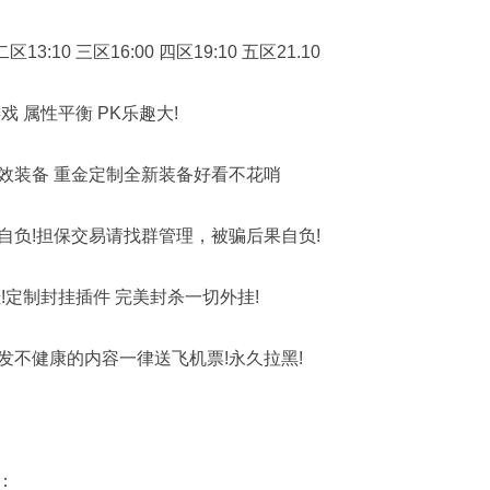
:10 三区16:00 四区19:10 五区21.10
属性平衡 PK乐趣大!
装备 重金定制全新装备好看不花哨
负!担保交易请找群管理，被骗后果自负!
定制封挂插件 完美封杀一切外挂!
不健康的内容一律送飞机票!永久拉黑!
：