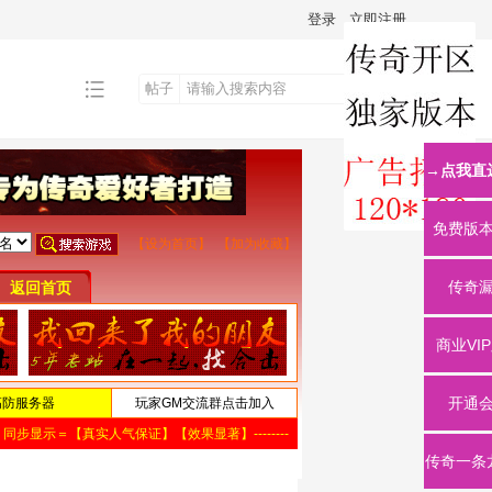
登录
立即注册
帖子
搜
→点我直
索
免费版
传奇
商业VI
开通
传奇一条