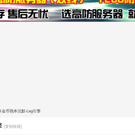
金币我本沉默-Leg引擎
擎
[复制链接]