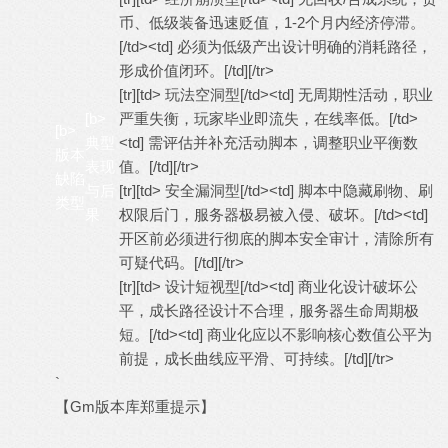
币、低级装备迅速贬值，1-2个月内经济停滞。
[/td><td] 必须为低级产出设计明确的消耗路径，
形成价值闭环。[/td][/tr>
[tr][td> 玩法空洞型[/td><td] 无周期性活动，职业
[b>
严重失衡，玩家毕业即流失，在线率低。[/td>
[b>
典型
<td] 需评估并补充活动脚本，调整职业平衡数
版本
表现
值。[/td][/tr>
缺陷
与后
[tr][td> 安全漏洞型[/td><td] 脚本中隐藏刷物、刷
类型
果
权限后门，服务器极易被入侵、破坏。[/td><td]
开区前必须进行彻底的脚本安全审计，清除所有
可疑代码。[/td][/tr>
[tr][td> 设计短视型[/td><td] 商业化设计破坏公
平，成长路径设计不合理，服务器生命周期极
短。[/td><td] 商业化应以不影响核心数值公平为
前提，成长曲线应平滑、可持续。[/td][/tr>
`
【Gm版本库郑重提示】