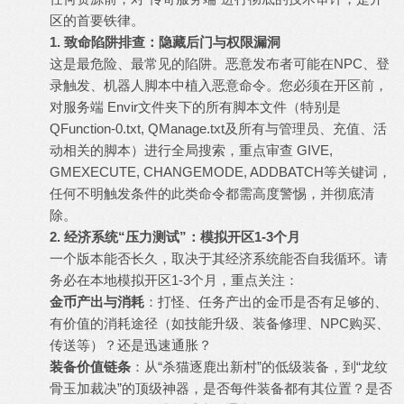
区的首要铁律。
1. 致命陷阱排查：隐藏后门与权限漏洞
这是最危险、最常见的陷阱。恶意发布者可能在NPC、登
录触发、机器人脚本中植入恶意命令。您必须在开区前，
对服务端 Envir文件夹下的所有脚本文件（特别是
QFunction-0.txt, QManage.txt及所有与管理员、充值、活
动相关的脚本）进行全局搜索，重点审查 GIVE,
GMEXECUTE, CHANGEMODE, ADDBATCH等关键词，
任何不明触发条件的此类命令都需高度警惕，并彻底清
除。
2. 经济系统“压力测试”：模拟开区1-3个月
一个版本能否长久，取决于其经济系统能否自我循环。请
务必在本地模拟开区1-3个月，重点关注：
金币产出与消耗
：打怪、任务产出的金币是否有足够的、
有价值的消耗途径（如技能升级、装备修理、NPC购买、
传送等）？还是迅速通胀？
装备价值链条
：从“杀猫逐鹿出新村”的低级装备，到“龙纹
骨玉加裁决”的顶级神器，是否每件装备都有其位置？是否