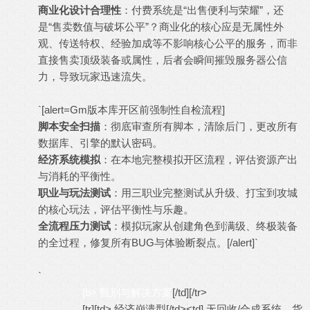
商业化设计合理性
：付费系统是“出售便利与荣耀”，还
是“售卖数值与破坏公平”？商业化的核心应是无属性外
观、传送特权、经验加成等不影响核心公平的服务，而非
直接售卖顶级装备或属性，后者会瞬间摧毁服务器公信
力，导致玩家迅速流失。
`[alert=Gm版本库开区前强制性自检流程]
脚本安全扫描
：彻底审查所有脚本，清除后门，更改所有
数据库、引擎的默认密码。
经济系统模拟
：在本地完整模拟开区流程，评估资源产出
与消耗的平衡性。
职业与玩法测试
：用三职业完整测试从升级、打宝到攻城
的核心玩法，评估平衡性与乐趣。
全流程压力测试
：模拟玩家从创建角色到满级、终极装备
的全过程，修复所有BUG与体验断裂点。[/alert]`
`
[b> 甄别与解决方案
[/td][/tr>
[tr][td> 经济崩溃型[/td><td] 无回收/合成系统，货