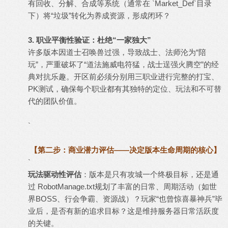
有回收、分解、合成等系统（通常在 `Market_Def`目录
下）将“垃圾”转化为养成资源，形成闭环？
3. 职业平衡性验证：杜绝“一家独大”
许多版本因道士召唤兽过强，导致战士、法师沦为“陪
玩”，严重破坏了“道法施威电符猛，战士逞强火腾空”的经
典对抗乐趣。开区前必须分别用三职业进行完整的打宝、
PK测试，确保每个职业都有其独特的定位、玩法和不可替
代的团队价值。
`
【第二步：商业潜力评估——决定版本生命周期的核心】
`
玩法驱动性评估
：版本是只有攻城一个终极目标，还是通
过 RobotManage.txt规划了丰富的日常、周期活动（如世
界BOSS、行会争霸、资源战）？玩家“也曾惊喜暴神兵”毕
业后，是否有新的追求目标？这是维持服务器日常活跃度
的关键。