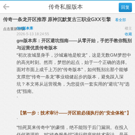
传奇私服版本
回复
传奇一条龙开区推荐 原神沉默复古三职业GXX引擎
看全部
GM版本库
楼主
点击重新加载
2026-5-13 18:24:55
收藏
gm
版本库
：开区避坑指南——从零开始，手把手教你甄别
与运营优质
传奇版本
“初次攻城显身手，沙城遍地是蛟龙”，这是无数GM梦想中
的高光时刻。然而，梦想的起点，始于一个正确的选择。
面对市面上成千上万的“传奇版本”，如何甄别出那个能够
支撑您“
传奇一条龙
”事业稳健起步的版本，避免踩入深
坑？本文将从运营视角，为您提供一套实用的“避坑”与“选
优”指南。
`
【第一步：技术审计——开区前必须执行的“安全体检”】
`
“怕死莫来传奇中”的豪情，绝不能毁于后门漏洞。在投入
任何资源前，对“
传奇服务端
”进行彻底的技术审计，是开