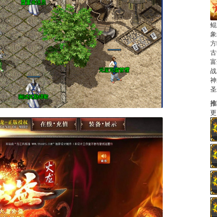
鲲
象
方
古
富
战
神
圣
推
更