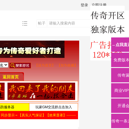
登录
立即注册
帖子
搜
→点我直
索
免费版
传奇
商业VI
开通
传奇一条