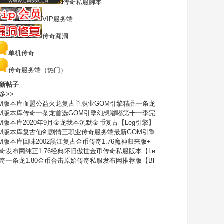
传奇私服脚本
VIP服务端
传奇漏洞
单机传奇
传奇服务端（热门）
新帖子
多>>
M版本库
血盟公益火龙复古单职业GOM引擎精品一条龙
M版本库
传奇一条龙首选GOM引擎幻想嘟嘟第十一季完
M版本库
2020年9月金龙我本沉默金币复古【Leg引擎】
M版本库
复古仙剑剧情三职业传奇服务端最新GOM引擎
M版本库
回味2002黑江复古金币传奇1.76魔神归来版+
奇发布网
纯正1.76经典怀旧傲世金币传奇私服版本【Le
奇一条龙
1.80金币合击原始传奇私服发布网推荐版【Bl