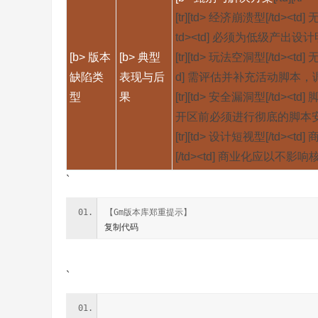
[tr][td> 经济崩溃型[/t
td><td] 必须为低级产出设计
奇
[b> 版本
[b> 典型
[tr][td> 玩法空洞型[/t
缺陷类
表现与后
d] 需评估并补充活动脚本，调整职
型
果
[tr][td> 安全漏洞型[/t
开区前必须进行彻底的脚本安全审
[tr][td> 设计短视型[/
[/td><td] 商业化应以不影
`
一
【Gm版本库郑重提示】
复制代码
`