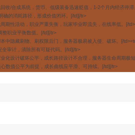
d><td] 无回收/合成系统，货币、低级装备迅速贬值，1-2个月内经济停滞。
明确的消耗路径，形成价值闭环。[/td][/tr>
d><td] 无周期性活动，职业严重失衡，玩家毕业即流失，在线率低。[/td>
业平衡数值。[/td][/tr>
d><td] 脚本中隐藏刷物、刷权限后门，服务器极易被入侵、破坏。[/td><td
计，清除所有可疑代码。[/td][/tr>
td><td] 商业化设计破坏公平，成长路径设计不合理，服务器生命周期极
响核心数值公平为前提，成长曲线应平滑、可持续。[/td][/tr>