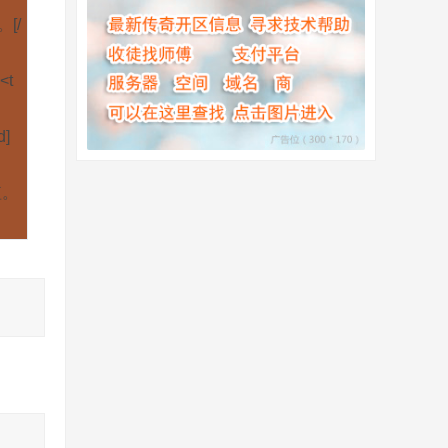
[/
<t
]
短。