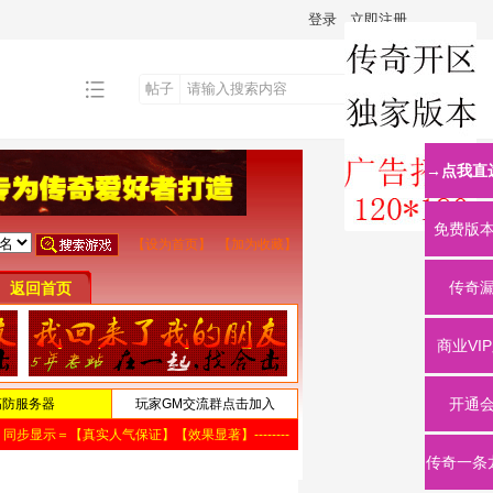
登录
立即注册
帖子
搜
→点我直
索
免费版
传奇
商业VI
开通
传奇一条