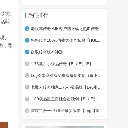
（如世
热门排行
常活跃
老版本传奇私服客户端下载之热血传奇十周年客户端下载
1
外观、
悠悠传奇100%仿盛大传奇私服【HGE引擎】四职业疯狂刺客传奇版本
2
力，导
盗取传奇版本神器
3
1.76复古小极品传奇【BLUE引擎】
4
Leg引擎商业版免费版最新更新（最下面下载地址）GameOfMir引擎简称Leg引擎
5
老散人传奇独家1.76小极品版【Leg引擎】-东郊皇陵-盛大泄密地图
6
1.80极品星王百姓合击独创【BLUE引擎】
7
雷霆二合一+7+8+9最新版本【Leg引擎】-行会五龍副本-無雙聖殿-狂傲之城-神龍雪域
8