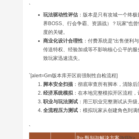
`
玩法驱动性评估
：版本是只有攻城一个终极目标
界BOSS、行会争霸、资源战）？玩家“也
度的关键。
,
商业化设计合理性
：付费系统是“出售便利与
传送特权、经验加成等不影响核心公平的服
致玩家迅速流失。
`[alert=Gm版本库开区前强制性自检流程]
脚本安全扫描
：彻底审查所有脚本，清除后
经济系统模拟
：在本地完整模拟开区流程，
传
职业与玩法测试
：用三职业完整测试从升级
全流程压力测试
：模拟玩家从创建角色到满级、
`
[b> 甄别与解决方案
[/td][/tr>