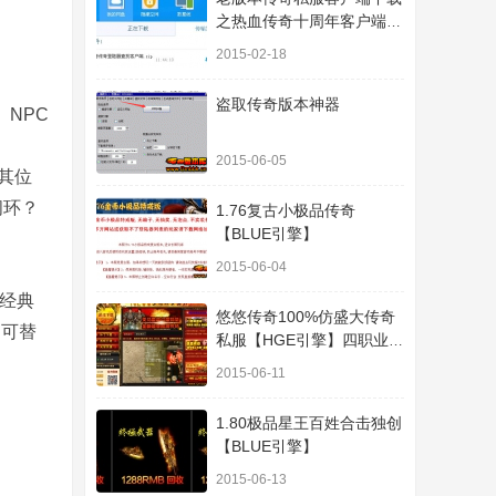
之热血传奇十周年客户端下
载
2015-02-18
盗取传奇版本神器
NPC
2015-06-05
其位
闭环？
1.76复古小极品传奇
【BLUE引擎】
2015-06-04
的经典
悠悠传奇100%仿盛大传奇
不可替
私服【HGE引擎】四职业疯
狂刺客传奇版本
2015-06-11
1.80极品星王百姓合击独创
【BLUE引擎】
2015-06-13