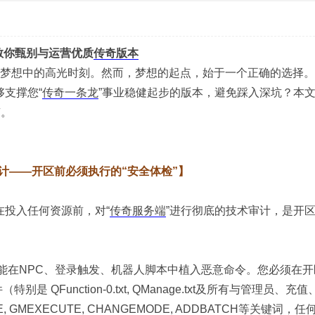
教你甄别与运营优质
传奇版本
GM梦想中的高光时刻。然而，梦想的起点，始于一个正确的选择
够支撑您“
传奇一条龙
”事业稳健起步的版本，避免踩入深坑？本
南。
计——开区前必须执行的“安全体检”】
在投入任何资源前，对“
传奇服务端
”进行彻底的技术审计，是开
能在NPC、登录触发、机器人脚本中植入恶意命令。您必须在开
是 QFunction-0.txt, QManage.txt及所有与管理员、充
GMEXECUTE, CHANGEMODE, ADDBATCH等关键词，任