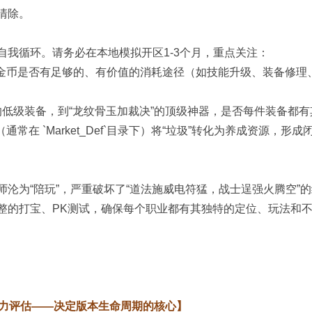
清除。
我循环。请务必在本地模拟开区1-3个月，重点关注：
金币是否有足够的、有价值的消耗途径（如技能升级、装备修理、
的低级装备，到“龙纹骨玉加裁决”的顶级神器，是否每件装备都有
在 `Market_Def`目录下）将“垃圾”转化为养成资源，形成
沦为“陪玩”，严重破坏了“道法施威电符猛，战士逞强火腾空”
整的打宝、PK测试，确保每个职业都有其独特的定位、玩法和
力评估——决定版本生命周期的核心】