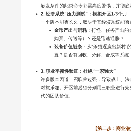
触发条件的此类命令都需高度警惕，并彻底
2. 经济系统“压力测试”：模拟开区1-3个月
一个版本能否长久，取决于其经济系统能否自
金币产出与消耗
：打怪、任务产出的
购买、传送等）？还是迅速通胀？
务
装备价值链条
：从“杀猫逐鹿出新村”
置？是否有回收、分解、合成等系统（通常
3. 职业平衡性验证：杜绝“一家独大”
许多版本因道士召唤兽过强，导致战士、法师
对抗乐趣。开区前必须分别用三职业进行完
代的团队价值。
端
`
【第二步：商业潜