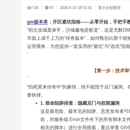
传
»
›
›
›
728
|
87
|
2026-5-10 18:01:01
|
显示全部楼层
gm
版本库
：开区避坑指南——从零开始，手把手
“初次攻城显身手，沙城遍地是蛟龙”，这是无数
市面上成千上万的“传奇版本”，如何甄别出那个能
运营视角，为您提供一套实用的“避坑”与“选优”指
`
奇
【第一步：技术审
`
“怕死莫来传奇中”的豪情，绝不能毁于后门漏洞。
要铁律。
1. 致命陷阱排查：隐藏后门与权限漏洞
这是最危险、最常见的陷阱。恶意发布者可
服
前，对服务端 Envir文件夹下的所有脚本文件（特别
相关的脚本）进行全局搜索，重点审查 GIVE, 