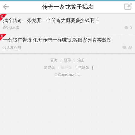
传奇一条龙骗子揭发
找个传奇一条龙开一个传奇大概要多少钱啊？
GM版本库
0
一分钱广告没打.开传奇一样赚钱.客服案列真实截图
传奇发布网
89
首页
|
登录
|
注册
简易版
|
触屏版
|
电脑版
|
© Comsenz Inc.