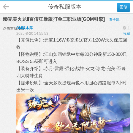
传奇私服版本
回复
臻完美火龙Ⅱ百倍狂暴版打金三职业版[GOM引擎]
看全部
GM版本库
楼主
点击重新加载
2025-8-20 14:55:53
收藏
【充值比例】:元宝1:16W多充多送官方1:20W永久保底回
收
【怪物说明】:江山如画锦绣中华每30分钟刷新150-300只
BOSS 55级即可进入
【装备介绍】:赤月-雷霆-强化-战神-火龙-冰龙-完美-至臻
四大特殊生肖
【提米说明】:全天多次提现再也不用担心跑路服每2小时
出米一次