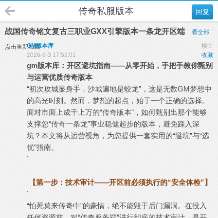
传奇私服版本
回复
战国传奇铭文复古三职业GXX引擎版本一条龙开区端
看全部
GM版本库
楼主
点击重新加载
2026-6-3 17:52:01
收藏
gm
版本库
：开区避坑指南——从零开始，手把手教你甄别
与运营优质
传奇版本
“初次攻城显身手，沙城遍地是蛟龙”，这是无数GM梦想中
的高光时刻。然而，梦想的起点，始于一个正确的选择。
面对市面上成千上万的“传奇版本”，如何甄别出那个能够
支撑您“
传奇一条龙
”事业稳健起步的版本，避免踩入深
坑？本文将从运营视角，为您提供一套实用的“避坑”与“选
优”指南。
`
【第一步：技术审计——开区前必须执行的“安全体检”】
`
“怕死莫来传奇中”的豪情，绝不能毁于后门漏洞。在投入
任何资源前，对“
传奇服务端
”进行彻底的技术审计，是开