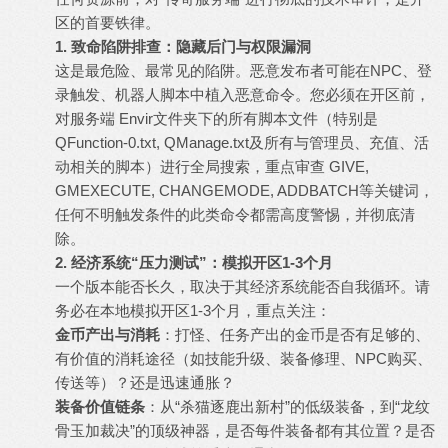
区的首要铁律。
1. 致命陷阱排查：隐藏后门与权限漏洞
这是最危险、最常见的陷阱。恶意发布者可能在NPC、登
录触发、机器人脚本中植入恶意命令。您必须在开区前，
对服务端 Envir文件夹下的所有脚本文件（特别是
QFunction-0.txt, QManage.txt及所有与管理员、充值、活
动相关的脚本）进行全局搜索，重点审查 GIVE,
GMEXECUTE, CHANGEMODE, ADDBATCH等关键词，
任何不明触发条件的此类命令都需高度警惕，并彻底清
除。
2. 经济系统“压力测试”：模拟开区1-3个月
一个版本能否长久，取决于其经济系统能否自我循环。请
务必在本地模拟开区1-3个月，重点关注：
金币产出与消耗
：打怪、任务产出的金币是否有足够的、
有价值的消耗途径（如技能升级、装备修理、NPC购买、
传送等）？还是迅速通胀？
装备价值链条
：从“杀猫逐鹿出新村”的低级装备，到“龙纹
骨玉加裁决”的顶级神器，是否每件装备都有其位置？是否