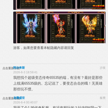
游客，如果您要查看本帖隐藏内容请
回复
阿尔卑斯
沙发
点击重新加载
2026-6-3 18:59:41
我想找个超级变态传奇65535的端，有没有？最好是那些
上线满65535级的。忘记说了，要变态合击的哦！无英雄
那些玩不惯。
龙腾盛世
板凳
点击重新加载
2026-6-4 00:40:07
我开了个1.95传奇私服，有没有想玩的？站内PM我一下，