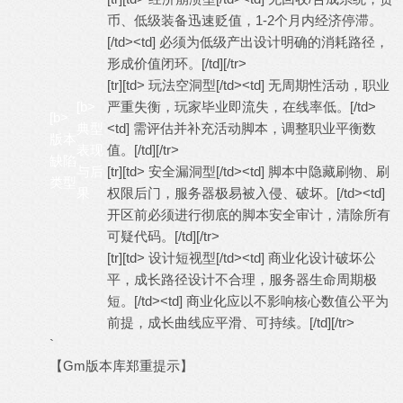
币、低级装备迅速贬值，1-2个月内经济停滞。
[/td><td] 必须为低级产出设计明确的消耗路径，
形成价值闭环。[/td][/tr>
[tr][td> 玩法空洞型[/td><td] 无周期性活动，职业
[b>
严重失衡，玩家毕业即流失，在线率低。[/td>
[b>
典型
<td] 需评估并补充活动脚本，调整职业平衡数
版本
表现
值。[/td][/tr>
缺陷
与后
[tr][td> 安全漏洞型[/td><td] 脚本中隐藏刷物、刷
类型
果
权限后门，服务器极易被入侵、破坏。[/td><td]
开区前必须进行彻底的脚本安全审计，清除所有
可疑代码。[/td][/tr>
[tr][td> 设计短视型[/td><td] 商业化设计破坏公
平，成长路径设计不合理，服务器生命周期极
短。[/td><td] 商业化应以不影响核心数值公平为
前提，成长曲线应平滑、可持续。[/td][/tr>
`
【Gm版本库郑重提示】