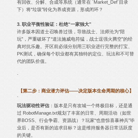
有回收、分解、合成等系统（通常在 `Market_Def`目录
下）将“垃圾”转化为养成资源，形成闭环？
3. 职业平衡性验证：杜绝“一家独大”
许多版本因道士召唤兽过强，导致战士、法师沦为“陪
玩”，严重破坏了“道法施威电符猛，战士逞强火腾空”的经
典对抗乐趣。开区前必须分别用三职业进行完整的打宝、
PK测试，确保每个职业都有其独特的定位、玩法和不可替
代的团队价值。
`
【第二步：商业潜力评估——决定版本生命周期的核心】
`
玩法驱动性评估
：版本是只有攻城一个终极目标，还是通
过 RobotManage.txt规划了丰富的日常、周期活动（如世
界BOSS、行会争霸、资源战）？玩家“也曾惊喜暴神兵”毕
业后，是否有新的追求目标？这是维持服务器日常活跃度
的关键。