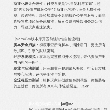
商业化设计合理性
：付费系统是“出售便利与荣耀”，还
是“售卖数值与破坏公平”？商业化的核心应是无属性外
观、传送特权、经验加成等不影响核心公平的服务，而非
直接售卖顶级装备或属性，后者会瞬间摧毁服务器公信
力，导致玩家迅速流失。
`[alert=Gm版本库开区前强制性自检流程]
脚本安全扫描
：彻底审查所有脚本，清除后门，更改所有
数据库、引擎的默认密码。
经济系统模拟
：在本地完整模拟开区流程，评估资源产出
与消耗的平衡性。
职业与玩法测试
：用三职业完整测试从升级、打宝到攻城
的核心玩法，评估平衡性与乐趣。
全流程压力测试
：模拟玩家从创建角色到满级、终极装备
的全过程，修复所有BUG与体验断裂点。[/alert]`
`
[b> 甄别与解决方案
[/td][/tr>
[tr][td> 经济崩溃型[/td><td] 无回收/合成系统，货