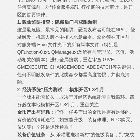
任何资源前，对“
传奇服务端
”进行彻底的技术审计，是开
区的首要铁律。
1. 致命陷阱排查：隐藏后门与权限漏洞
这是最危险、最常见的陷阱。恶意发布者可能在NPC、登
录触发、机器人脚本中植入恶意命令。您必须在开区前，
对服务端 Envir文件夹下的所有脚本文件（特别是
QFunction-0.txt, QManage.txt及所有与管理员、充值、活
动相关的脚本）进行全局搜索，重点审查 GIVE,
GMEXECUTE, CHANGEMODE, ADDBATCH等关键词，
任何不明触发条件的此类命令都需高度警惕，并彻底清
除。
2. 经济系统“压力测试”：模拟开区1-3个月
一个版本能否长久，取决于其经济系统能否自我循环。请
务必在本地模拟开区1-3个月，重点关注：
金币产出与消耗
：打怪、任务产出的金币是否有足够的、
有价值的消耗途径（如技能升级、装备修理、NPC购买、
传送等）？还是迅速通胀？
装备价值链条
：从“杀猫逐鹿出新村”的低级装备，到“龙纹