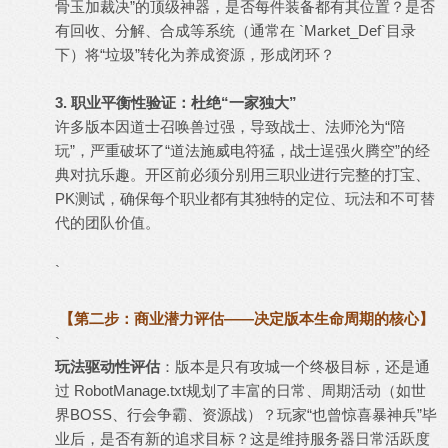
骨玉加裁决”的顶级神器，是否每件装备都有其位置？是否
有回收、分解、合成等系统（通常在 `Market_Def`目录
下）将“垃圾”转化为养成资源，形成闭环？
3. 职业平衡性验证：杜绝“一家独大”
许多版本因道士召唤兽过强，导致战士、法师沦为“陪
玩”，严重破坏了“道法施威电符猛，战士逞强火腾空”的经
典对抗乐趣。开区前必须分别用三职业进行完整的打宝、
PK测试，确保每个职业都有其独特的定位、玩法和不可替
代的团队价值。
`
【第二步：商业潜力评估——决定版本生命周期的核心】
`
玩法驱动性评估
：版本是只有攻城一个终极目标，还是通
过 RobotManage.txt规划了丰富的日常、周期活动（如世
界BOSS、行会争霸、资源战）？玩家“也曾惊喜暴神兵”毕
业后，是否有新的追求目标？这是维持服务器日常活跃度