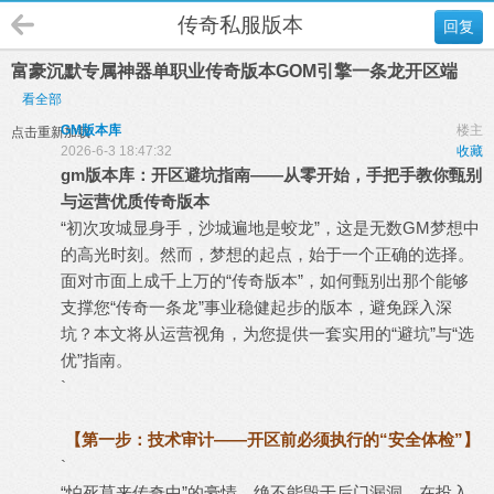
传奇私服版本
回复
富豪沉默专属神器单职业传奇版本GOM引擎一条龙开区端
看全部
GM版本库
楼主
点击重新加载
2026-6-3 18:47:32
收藏
gm
版本库
：开区避坑指南——从零开始，手把手教你甄别
与运营优质
传奇版本
“初次攻城显身手，沙城遍地是蛟龙”，这是无数GM梦想中
的高光时刻。然而，梦想的起点，始于一个正确的选择。
面对市面上成千上万的“传奇版本”，如何甄别出那个能够
支撑您“
传奇一条龙
”事业稳健起步的版本，避免踩入深
坑？本文将从运营视角，为您提供一套实用的“避坑”与“选
优”指南。
`
【第一步：技术审计——开区前必须执行的“安全体检”】
`
“怕死莫来传奇中”的豪情，绝不能毁于后门漏洞。在投入