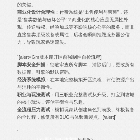
的关键。
商业化设计合理性
：付费系统是“出售便利与荣耀”，还
是“售卖数值与破坏公平”？商业化的核心应是无属性外
观、传送特权、经验加成等不影响核心公平的服务，而非
直接售卖顶级装备或属性，后者会瞬间摧毁服务器公信
力，导致玩家迅速流失。
`[alert=Gm版本库开区前强制性自检流程]
脚本安全扫描
：彻底审查所有脚本，清除后门，更改所有
数据库、引擎的默认密码。
经济系统模拟
：在本地完整模拟开区流程，评估资源产出
与消耗的平衡性。
职业与玩法测试
：用三职业完整测试从升级、打宝到攻城
的核心玩法，评估平衡性与乐趣。
全流程压力测试
：模拟玩家从创建角色到满级、终极装备
的全过程，修复所有BUG与体验断裂点。[/alert]`
`
[b> 甄别与解决方案
[/td][/tr>