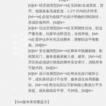
[tr][td> 经济崩溃型[/td><td] 无回收/合成系统，货
币、低级装备迅速贬值，1-2个月内经济停滞。
[/td><td] 必须为低级产出设计明确的消耗路径，
形成价值闭环。[/td][/tr>
[tr][td> 玩法空洞型[/td><td] 无周期性活动，职业
[b>
严重失衡，玩家毕业即流失，在线率低。[/td>
[b>
典型
<td] 需评估并补充活动脚本，调整职业平衡数
版本
表现
值。[/td][/tr>
缺陷
与后
[tr][td> 安全漏洞型[/td><td] 脚本中隐藏刷物、刷
类型
果
权限后门，服务器极易被入侵、破坏。[/td><td]
开区前必须进行彻底的脚本安全审计，清除所有
可疑代码。[/td][/tr>
[tr][td> 设计短视型[/td><td] 商业化设计破坏公
平，成长路径设计不合理，服务器生命周期极
短。[/td><td] 商业化应以不影响核心数值公平为
前提，成长曲线应平滑、可持续。[/td][/tr>
`
【Gm版本库郑重提示】