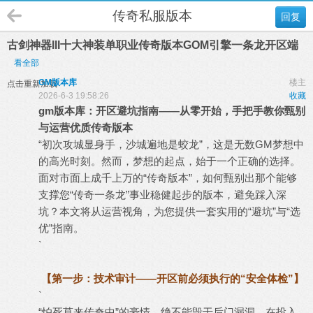
传奇私服版本
回复
古剑神器III十大神装单职业传奇版本GOM引擎一条龙开区端
看全部
GM版本库
楼主
点击重新加载
2026-6-3 19:58:26
收藏
gm
版本库
：开区避坑指南——从零开始，手把手教你甄别
与运营优质
传奇版本
“初次攻城显身手，沙城遍地是蛟龙”，这是无数GM梦想中
的高光时刻。然而，梦想的起点，始于一个正确的选择。
面对市面上成千上万的“传奇版本”，如何甄别出那个能够
支撑您“
传奇一条龙
”事业稳健起步的版本，避免踩入深
坑？本文将从运营视角，为您提供一套实用的“避坑”与“选
优”指南。
`
【第一步：技术审计——开区前必须执行的“安全体检”】
`
“怕死莫来传奇中”的豪情，绝不能毁于后门漏洞。在投入