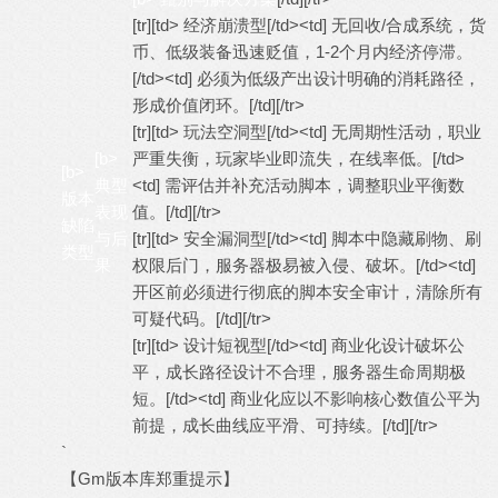
[tr][td> 经济崩溃型[/td><td] 无回收/合成系统，货
币、低级装备迅速贬值，1-2个月内经济停滞。
[/td><td] 必须为低级产出设计明确的消耗路径，
形成价值闭环。[/td][/tr>
[tr][td> 玩法空洞型[/td><td] 无周期性活动，职业
[b>
严重失衡，玩家毕业即流失，在线率低。[/td>
[b>
典型
<td] 需评估并补充活动脚本，调整职业平衡数
版本
表现
值。[/td][/tr>
缺陷
与后
[tr][td> 安全漏洞型[/td><td] 脚本中隐藏刷物、刷
类型
果
权限后门，服务器极易被入侵、破坏。[/td><td]
开区前必须进行彻底的脚本安全审计，清除所有
可疑代码。[/td][/tr>
[tr][td> 设计短视型[/td><td] 商业化设计破坏公
平，成长路径设计不合理，服务器生命周期极
短。[/td><td] 商业化应以不影响核心数值公平为
前提，成长曲线应平滑、可持续。[/td][/tr>
`
【Gm版本库郑重提示】