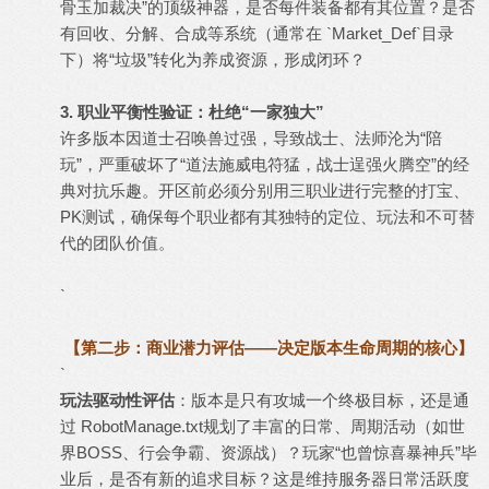
骨玉加裁决”的顶级神器，是否每件装备都有其位置？是否
有回收、分解、合成等系统（通常在 `Market_Def`目录
下）将“垃圾”转化为养成资源，形成闭环？
3. 职业平衡性验证：杜绝“一家独大”
许多版本因道士召唤兽过强，导致战士、法师沦为“陪
玩”，严重破坏了“道法施威电符猛，战士逞强火腾空”的经
典对抗乐趣。开区前必须分别用三职业进行完整的打宝、
PK测试，确保每个职业都有其独特的定位、玩法和不可替
代的团队价值。
`
【第二步：商业潜力评估——决定版本生命周期的核心】
`
玩法驱动性评估
：版本是只有攻城一个终极目标，还是通
过 RobotManage.txt规划了丰富的日常、周期活动（如世
界BOSS、行会争霸、资源战）？玩家“也曾惊喜暴神兵”毕
业后，是否有新的追求目标？这是维持服务器日常活跃度