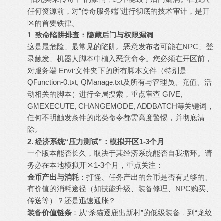
任何资源前，对“
传奇服务端
”进行彻底的技术审计，是开
区的首要铁律。
1. 致命陷阱排查：隐藏后门与权限漏洞
这是最危险、最常见的陷阱。恶意发布者可能在NPC、登
录触发、机器人脚本中植入恶意命令。您必须在开区前，
对服务端 Envir文件夹下的所有脚本文件（特别是
QFunction-0.txt, QManage.txt及所有与管理员、充值、活
动相关的脚本）进行全局搜索，重点审查 GIVE,
GMEXECUTE, CHANGEMODE, ADDBATCH等关键词，
任何不明触发条件的此类命令都需高度警惕，并彻底清
除。
2. 经济系统“压力测试”：模拟开区1-3个月
一个版本能否长久，取决于其经济系统能否自我循环。请
务必在本地模拟开区1-3个月，重点关注：
金币产出与消耗
：打怪、任务产出的金币是否有足够的、
有价值的消耗途径（如技能升级、装备修理、NPC购买、
传送等）？还是迅速通胀？
装备价值链条
：从“杀猫逐鹿出新村”的低级装备，到“龙纹