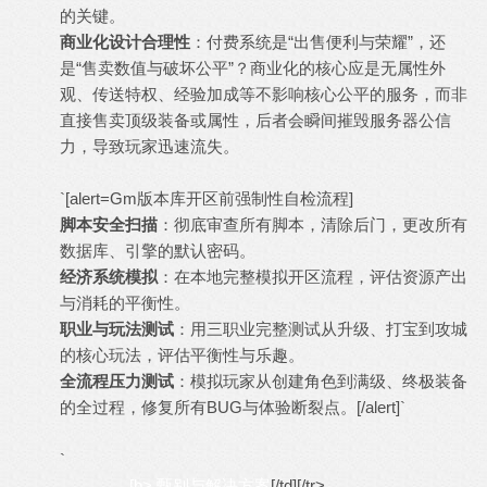
的关键。
商业化设计合理性
：付费系统是“出售便利与荣耀”，还
是“售卖数值与破坏公平”？商业化的核心应是无属性外
观、传送特权、经验加成等不影响核心公平的服务，而非
直接售卖顶级装备或属性，后者会瞬间摧毁服务器公信
力，导致玩家迅速流失。
`[alert=Gm版本库开区前强制性自检流程]
脚本安全扫描
：彻底审查所有脚本，清除后门，更改所有
数据库、引擎的默认密码。
经济系统模拟
：在本地完整模拟开区流程，评估资源产出
与消耗的平衡性。
职业与玩法测试
：用三职业完整测试从升级、打宝到攻城
的核心玩法，评估平衡性与乐趣。
全流程压力测试
：模拟玩家从创建角色到满级、终极装备
的全过程，修复所有BUG与体验断裂点。[/alert]`
`
[b> 甄别与解决方案
[/td][/tr>