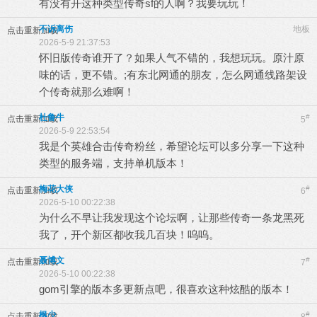
有没有开这种类型传奇sf的人啊？我要玩玩！
不诉离伤
地板
点击重新加载
2026-5-9 21:37:53
怀旧版传奇谁开了？如果人气不错的，我想玩玩。原汁原
味的话，更不错。;有东北网通的朋友，怎么网通线路架设
个传奇就那么难啊！
杜鲁牛
#
点击重新加载
5
2026-5-9 22:53:54
我是个英雄合击传奇粉丝，希望论坛可以多分享一下这种
类型的服务端，支持单机版本！
梅花大侠
#
点击重新加载
6
2026-5-10 00:22:38
为什么不早让我发现这个论坛啊，让那些传奇一条龙黑死
我了，开个新区都收我几百块！呜呜。
聂博文
#
点击重新加载
7
2026-5-10 00:22:38
gom引擎的版本多更新点吧，很喜欢这种炫酷的版本！
枫少
#
点击重新加载