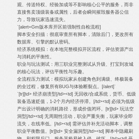
观、传送特权、经验加成等不影响核心公平的服务，而非
直接售卖顶级装备或属性，后者会瞬间摧毁服务器公信
力，导致玩家迅速流失。
`[alert=Gm版本库开区前强制性自检流程]
脚本安全扫描：彻底审查所有脚本，清除后门，更改所有
数据库、引擎的默认密码。
经济系统模拟：在本地完整模拟开区流程，评估资源产出
与消耗的平衡性。
职业与玩法测试：用三职业完整测试从升级、打宝到攻城
的核心玩法，评估平衡性与乐趣。
全流程压力测试：模拟玩家从创建角色到满级、终极装备
的全过程，修复所有BUG与体验断裂点。[/alert]`
`[tr][td> 经济崩溃型[/td><td] 无回收/合成系统，货币、低级
装备迅速贬值，1-2个月内经济停滞。[/td><td] 必须为低级
产出设计明确的消耗路径，形成价值闭环。[tr][td> 玩法空
洞型[/td><td] 无周期性活动，职业严重失衡，玩家毕业即
流失，在线率低。[/td><td] 需评估并补充活动脚本，调整
职业平衡数值。[tr][td> 安全漏洞型[/td><td] 脚本中隐藏刷
物、刷权限后门，服务器极易被入侵、破坏。[/td><td] 开