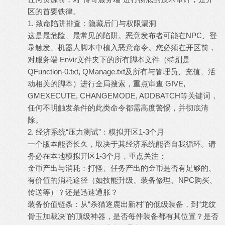
区的首要铁律。
1. 致命陷阱排查：隐藏后门与权限漏洞
这是最危险、最常见的陷阱。恶意发布者可能在NPC、登
录触发、机器人脚本中植入恶意命令。您必须在开区前，
对服务端 Envir文件夹下的所有脚本文件（特别是
QFunction-0.txt, QManage.txt及所有与管理员、充值、活
动相关的脚本）进行全局搜索，重点审查 GIVE,
GMEXECUTE, CHANGEMODE, ADDBATCH等关键词，
任何不明触发条件的此类命令都需高度警惕，并彻底清
除。
2. 经济系统“压力测试”：模拟开区1-3个月
一个版本能否长久，取决于其经济系统能否自我循环。请
务必在本地模拟开区1-3个月，重点关注：
金币产出与消耗：打怪、任务产出的金币是否有足够的、
有价值的消耗途径（如技能升级、装备修理、NPC购买、
传送等）？还是迅速通胀？
装备价值链条：从“杀猫逐鹿出新村”的低级装备，到“龙纹
骨玉加裁决”的顶级神器，是否每件装备都有其位置？是否