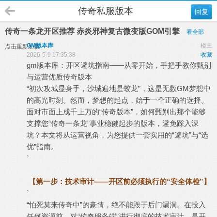
传奇私服版本
回复
传奇一条龙开区推荐 赤炎邪神复古微变版GOM引擎
看全部
GM版本库
楼主
点击重新加载
2026-5-9 17:35:38
收藏
gm
版本库
：开区避坑指南——从零开始，手把手教你甄别
与运营优质
传奇版本
“初次攻城显身手，沙城遍地是蛟龙”，这是无数GM梦想中
的高光时刻。然而，梦想的起点，始于一个正确的选择。
面对市面上成千上万的“传奇版本”，如何甄别出那个能够
支撑您“
传奇一条龙
”事业稳健起步的版本，避免踩入深
坑？本文将从运营视角，为您提供一套实用的“避坑”与“选
优”指南。
`
【第一步：技术审计——开区前必须执行的“安全体检”】
`
“怕死莫来传奇中”的豪情，绝不能毁于后门漏洞。在投入
任何资源前，对“
传奇服务端
”进行彻底的技术审计，是开