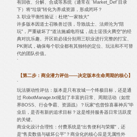
有回收、分解、合成等系统（通常在 `Market_Def`目录
下）将“垃圾”转化为养成资源，形成闭环？
3. 职业平衡性验证：杜绝“一家独大”
许多版本因道士召唤兽过强，导致战士、法师沦为“陪
玩”，严重破坏了“道法施威电符猛，战士逞强火腾空”的经
典对抗乐趣。开区前必须分别用三职业进行完整的打宝、
PK测试，确保每个职业都有其独特的定位、玩法和不可替
代的团队价值。
`
【第二步：商业潜力评估——决定版本生命周期的核心】
`
玩法驱动性评估：版本是只有攻城一个终极目标，还是通
过 RobotManage.txt规划了丰富的日常、周期活动（如世
界BOSS、行会争霸、资源战）？玩家“也曾惊喜暴神兵”毕
业后，是否有新的追求目标？这是维持服务器日常活跃度
的关键。
商业化设计合理性：付费系统是“出售便利与荣耀”，还
是“售卖数值与破坏公平”？商业化的核心应是无属性外