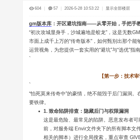
传
»
›
›
›
604
|
57
|
2026-5-28 10:53:22
|
显示全部楼层
gm
版本库
：开区避坑指南——从零开始，手把手
“初次攻城显身手，沙城遍地是蛟龙”，这是无数
市面上成千上万的“传奇版本”，如何甄别出那个能
运营视角，为您提供一套实用的“避坑”与“选优”指
`
奇
【第一步：技术审
`
“怕死莫来传奇中”的豪情，绝不能毁于后门漏洞。
要铁律。
1. 致命陷阱排查：隐藏后门与权限漏洞
这是最危险、最常见的陷阱。恶意发布者可
服
前，对服务端 Envir文件夹下的所有脚本文件（特别
相关的脚本）进行全局搜索，重点审查 GIVE, 