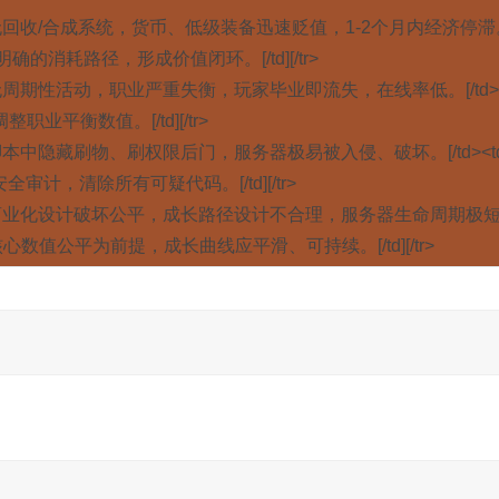
d><td] 无回收/合成系统，货币、低级装备迅速贬值，1-2个月内经济停滞。
明确的消耗路径，形成价值闭环。[/td][/tr>
d><td] 无周期性活动，职业严重失衡，玩家毕业即流失，在线率低。[/td>
业平衡数值。[/td][/tr>
d><td] 脚本中隐藏刷物、刷权限后门，服务器极易被入侵、破坏。[/td><td
计，清除所有可疑代码。[/td][/tr>
td><td] 商业化设计破坏公平，成长路径设计不合理，服务器生命周期极
响核心数值公平为前提，成长曲线应平滑、可持续。[/td][/tr>