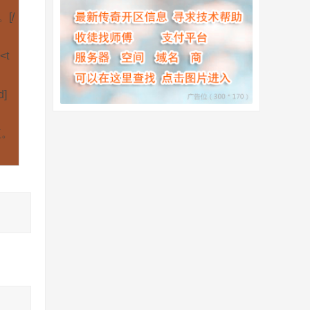
[/
<t
]
短。