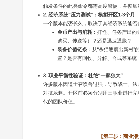
触发条件的此类命令都需高度警惕，并彻底
2. 经济系统“压力测试”：模拟开区1-3个月
一个版本能否长久，取决于其经济系统能否自
金币产出与消耗
：打怪、任务产出的
购买、传送等）？还是迅速通胀？
务
装备价值链条
：从“杀猫逐鹿出新村”
置？是否有回收、分解、合成等系统（通常
3. 职业平衡性验证：杜绝“一家独大”
许多版本因道士召唤兽过强，导致战士、法师
对抗乐趣。开区前必须分别用三职业进行完
代的团队价值。
端
`
【第二步：商业潜