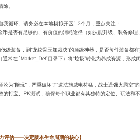
清除。
我循环。请务必在本地模拟开区1-3个月，重点关注：
金币是否有足够的、有价值的消耗途径（如技能升级、装备修理、
的低级装备，到“龙纹骨玉加裁决”的顶级神器，是否每件装备都有
在 `Market_Def`目录下）将“垃圾”转化为养成资源，形成
沦为“陪玩”，严重破坏了“道法施威电符猛，战士逞强火腾空”
整的打宝、PK测试，确保每个职业都有其独特的定位、玩法和
力评估——决定版本生命周期的核心】