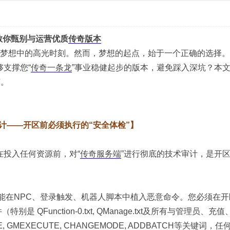
教你甄别与运营优质
传奇版本
GM梦想中的高光时刻。然而，梦想的起点，始于一个正确的选择
够支撑您“
传奇一条龙
”事业稳健起步的版本，避免踩入深坑？本
南。
计——开区前必须执行的“安全体检”】
在投入任何资源前，对“
传奇服务端
”进行彻底的技术审计，是开
能在NPC、登录触发、机器人脚本中植入恶意命令。您必须在开
是 QFunction-0.txt, QManage.txt及所有与管理员、充
GMEXECUTE, CHANGEMODE, ADDBATCH等关键词，任