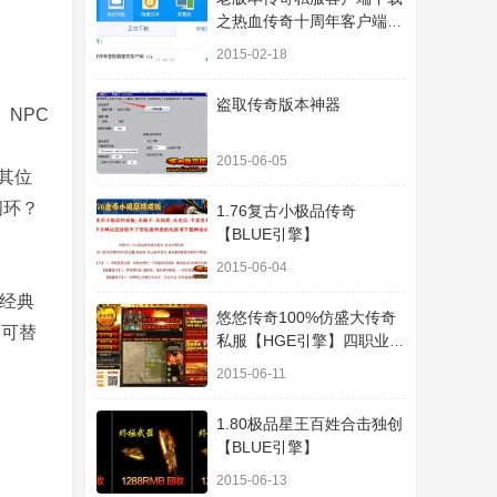
之热血传奇十周年客户端下
载
2015-02-18
盗取传奇版本神器
NPC
2015-06-05
其位
闭环？
1.76复古小极品传奇
【BLUE引擎】
2015-06-04
的经典
悠悠传奇100%仿盛大传奇
不可替
私服【HGE引擎】四职业疯
狂刺客传奇版本
2015-06-11
1.80极品星王百姓合击独创
【BLUE引擎】
2015-06-13