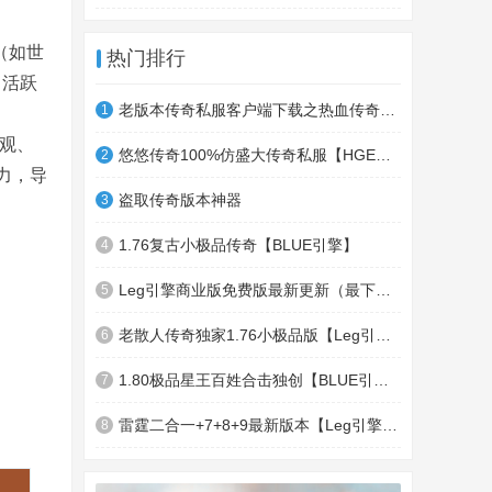
（如世
热门排行
常活跃
老版本传奇私服客户端下载之热血传奇十周年客户端下载
1
外观、
悠悠传奇100%仿盛大传奇私服【HGE引擎】四职业疯狂刺客传奇版本
2
力，导
盗取传奇版本神器
3
1.76复古小极品传奇【BLUE引擎】
4
Leg引擎商业版免费版最新更新（最下面下载地址）GameOfMir引擎简称Leg引擎
5
老散人传奇独家1.76小极品版【Leg引擎】-东郊皇陵-盛大泄密地图
6
1.80极品星王百姓合击独创【BLUE引擎】
7
雷霆二合一+7+8+9最新版本【Leg引擎】-行会五龍副本-無雙聖殿-狂傲之城-神龍雪域
8