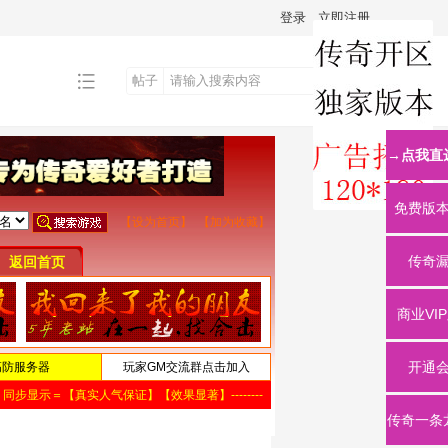
登录
立即注册
帖子
搜
→点我直
索
免费版
传奇
商业VI
开通
传奇一条