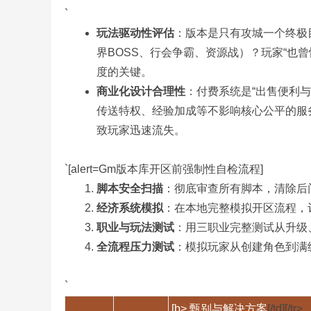
`
玩法驱动性评估
：版本是只有攻城一个终极目标
界BOSS、行会争霸、资源战）？玩家“也
度的关键。
,
商业化设计合理性
：付费系统是“出售便利与
传送特权、经验加成等不影响核心公平的服
致玩家迅速流失。
`[alert=Gm版本库开区前强制性自检流程]
脚本安全扫描
：彻底审查所有脚本，清除后
经济系统模拟
：在本地完整模拟开区流程，
传
职业与玩法测试
：用三职业完整测试从升级
全流程压力测试
：模拟玩家从创建角色到满级、
`
[b> 甄别与解决方案
[/td][/tr>