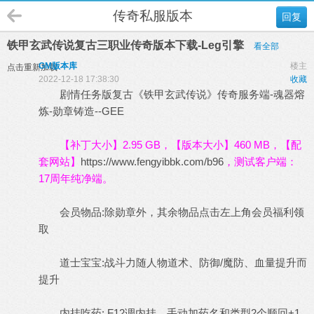
传奇私服版本
回复
铁甲玄武传说复古三职业传奇版本下载-Leg引擎
看全部
GM版本库
楼主
点击重新加载
2022-12-18 17:38:30
收藏
剧情任务版复古《铁甲玄武传说》
传奇服务端
-魂器熔
炼-勋章铸造--GEE
【补丁大小】2.95 GB，【版本大小】460 MB，【配
套网站】
https://www.fengyibbk.com/b96
，测试客户端：
17周年纯净端。
会员物品:除勋章外，其余物品点击左上角会员福利领
取
道士宝宝:战斗力随人物道术、防御/魔防、血量提升而
提升
内挂吃药: F12调内挂，手动加药名和类型2个顺回+1