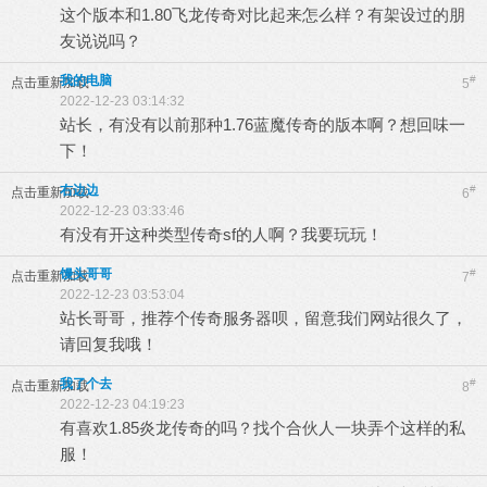
这个版本和1.80飞龙传奇对比起来怎么样？有架设过的朋
友说说吗？
我的电脑
#
点击重新加载
5
2022-12-23 03:14:32
站长，有没有以前那种1.76蓝魔传奇的版本啊？想回味一
下！
右边边
#
点击重新加载
6
2022-12-23 03:33:46
有没有开这种类型传奇sf的人啊？我要玩玩！
馒头哥哥
#
点击重新加载
7
2022-12-23 03:53:04
站长哥哥，推荐个传奇服务器呗，留意我们网站很久了，
请回复我哦！
我了个去
#
点击重新加载
8
2022-12-23 04:19:23
有喜欢1.85炎龙传奇的吗？找个合伙人一块弄个这样的私
服！