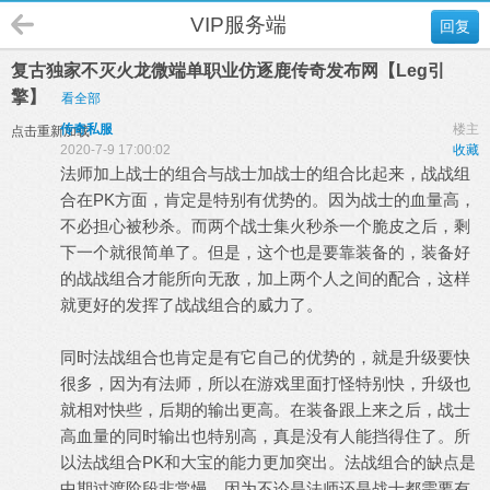
VIP服务端
回复
复古独家不灭火龙微端单职业仿逐鹿传奇发布网【Leg引
擎】
看全部
传奇私服
楼主
点击重新加载
2020-7-9 17:00:02
收藏
法师加上战士的组合与战士加战士的组合比起来，战战组
合在PK方面，肯定是特别有优势的。因为战士的血量高，
不必担心被秒杀。而两个战士集火秒杀一个脆皮之后，剩
下一个就很简单了。但是，这个也是要靠装备的，装备好
的战战组合才能所向无敌，加上两个人之间的配合，这样
就更好的发挥了战战组合的威力了。
同时法战组合也肯定是有它自己的优势的，就是升级要快
很多，因为有法师，所以在游戏里面打怪特别快，升级也
就相对快些，后期的输出更高。在装备跟上来之后，战士
高血量的同时输出也特别高，真是没有人能挡得住了。所
以法战组合PK和大宝的能力更加突出。法战组合的缺点是
中期过渡阶段非常慢，因为不论是法师还是战士都需要有