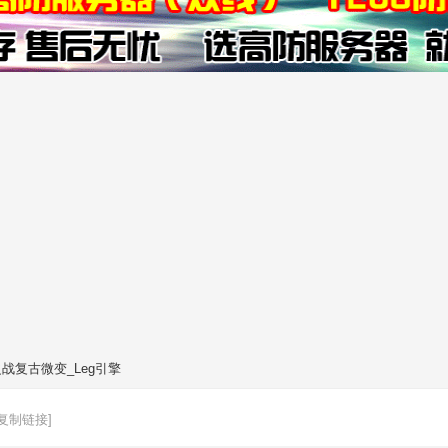
之战复古微变_Leg引擎
[复制链接]