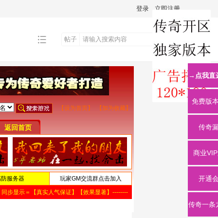
登录
立即注册
帖子
搜
→点我直
索
免费版
传奇
商业VI
开通
传奇一条