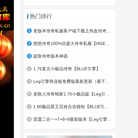
热门排行
老版本传奇私服客户端下载之热血传奇十周年客户端下载
1
悠悠传奇100%仿盛大传奇私服【HGE引擎】四职业疯狂刺客传奇版本
2
盗取传奇版本神器
3
1.76复古小极品传奇【BLUE引擎】
4
Leg引擎商业版免费版最新更新（最下面下载地址）GameOfMir引擎简称Leg引擎
5
老散人传奇独家1.76小极品版【Leg引擎】-东郊皇陵-盛大泄密地图
6
1.80极品星王百姓合击独创【BLUE引擎】
7
雷霆二合一+7+8+9最新版本【Leg引擎】-行会五龍副本-無雙聖殿-狂傲之城-神龍雪域
8