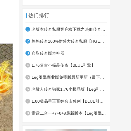
热门排行
老版本传奇私服客户端下载之热血传奇十周年客户端下载
1
悠悠传奇100%仿盛大传奇私服【HGE引擎】四职业疯狂刺客传奇版本
2
盗取传奇版本神器
3
1.76复古小极品传奇【BLUE引擎】
4
Leg引擎商业版免费版最新更新（最下面下载地址）GameOfMir引擎简称Leg引擎
5
老散人传奇独家1.76小极品版【Leg引擎】-东郊皇陵-盛大泄密地图
6
1.80极品星王百姓合击独创【BLUE引擎】
7
雷霆二合一+7+8+9最新版本【Leg引擎】-行会五龍副本-無雙聖殿-狂傲之城-神龍雪域
8