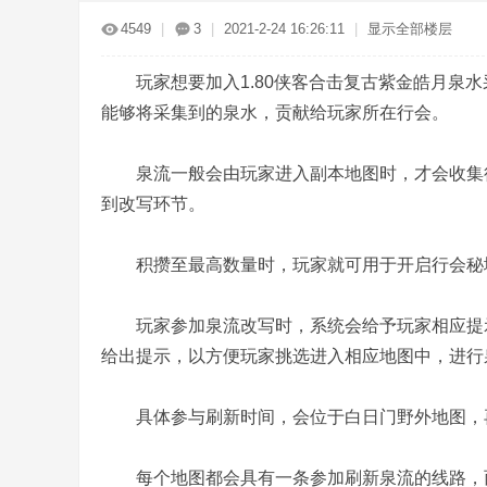
传
»
›
›
›
4549
|
3
|
2021-2-24 16:26:11
|
显示全部楼层
玩家想要加入1.80侠客合击复古紫金皓月泉水
能够将采集到的泉水，贡献给玩家所在行会。
泉流一般会由玩家进入副本地图时，才会收集得
到改写环节。
奇
积攒至最高数量时，玩家就可用于开启行会秘
玩家参加泉流改写时，系统会给予玩家相应提示
给出提示，以方便玩家挑选进入相应地图中，进行
具体参与刷新时间，会位于白日门野外地图，再
服
每个地图都会具有一条参加刷新泉流的线路，而