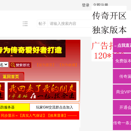
登录
立即注册
帖子
搜
→点我直
索
免费版
传奇
商业VI
开通
传奇一条