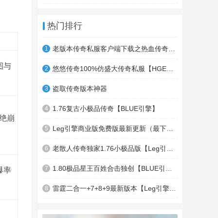
热门排行
老版本传奇私服客户端下载之热血传奇十周年客户端下载
1
图与
悠悠传奇100%仿盛大传奇私服【HGE引擎】四职业疯狂刺客传奇版本
2
盗取传奇版本神器
3
1.76复古小极品传奇【BLUE引擎】
4
绝崩
Leg引擎商业版免费版最新更新（最下面下载地址）GameOfMir引擎简称Leg引擎
5
老散人传奇独家1.76小极品版【Leg引擎】-东郊皇陵-盛大泄密地图
6
1.80极品星王百姓合击独创【BLUE引擎】
7
爆率
雷霆二合一+7+8+9最新版本【Leg引擎】-行会五龍副本-無雙聖殿-狂傲之城-神龍雪域
8