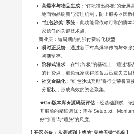
高爆率与物品生成
：“钉耙猫出终极”的全
地面物品刷新与清理机制，防止服务器因数
“红包沙奖”系统
：此功能需依赖可靠的脚本
家信任的关键技术点。
二、 商业层：短周期内的强付费转化模型
务
瞬时正反馈
：通过新手村高爆率传闻与夸张
初期留存。
阶梯式追求
：在“出终极”的基础上，通过“极
的付费点，避免玩家获得装备后迅速失去目
社交金融化
：“红包沙城奖励”将行会荣誉
分配权，形成高效的资金聚集。
★Gm版本库★源码级评估
：经基础测试，该
端
开服前的精细调优：需在!Setup.txt、MonI
好“惊喜”与“通胀”的尺度。
【 开区必备：从测试到上线的“完整无错”流程 】