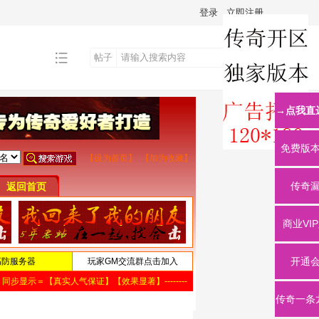
登录
立即注册
帖子
搜
→点我直
索
免费版
传奇
商业VI
开通
传奇一条