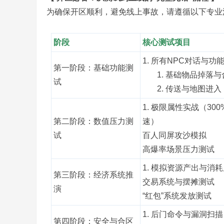
为确保开区顺利，避免线上事故，请遵循以下专业
阶段
核心测试项目
,
1. 所有NPC对话与功
第一阶段：基础功能测
基础物品掉落与
试
传送与地图进入
1. 极限属性实战（300
第二阶段：数值压力测
速）
试
百人同屏攻沙模拟
高爆率场景压力测试
传
1. 模拟资源产出与消
第三阶段：经济系统推
交易系统与摆摊测试
演
“红包”系统发放测试
1. 后门命令与漏洞扫描
第四阶段：安全与合区