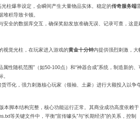
屏高光柱爆率设定，会瞬间产生大量物品实体。稳定的
传奇服务端
据堆积导致卡顿。
与安全的数据库交互，确保奖励发放准确无误、记录可查，这是
的视觉光柱，在玩家进入游戏的
黄金十分钟
内提供强烈刺激，大
品属性随机范围”（如50-100点）和“神器合成”系统，制造新的
标。
直接货币化，强力刺激核心玩家（领袖、土豪）进行大额投入以争
版本脚本结构完整，核心功能运行正常。其商业成功高度依赖于
tems.txt等关键文件中，平衡“宣传噱头”与“长期经济”的关系，控制