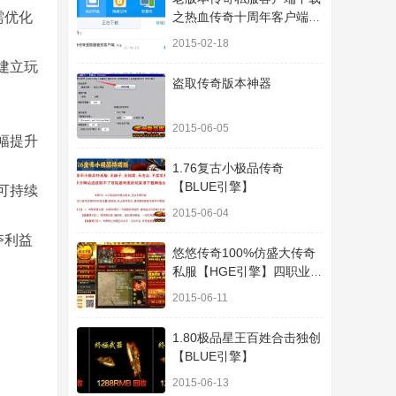
需优化
之热血传奇十周年客户端下
载
2015-02-18
建立玩
盗取传奇版本神器
2015-06-05
幅提升
1.76复古小极品传奇
【BLUE引擎】
、可持续
2015-06-04
夺利益
悠悠传奇100%仿盛大传奇
私服【HGE引擎】四职业疯
狂刺客传奇版本
2015-06-11
1.80极品星王百姓合击独创
【BLUE引擎】
2015-06-13