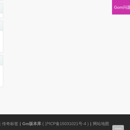
Gom问
|
传奇标签
|
Gm版本库
(
沪ICP备15031021号-4
)
|
网站地图