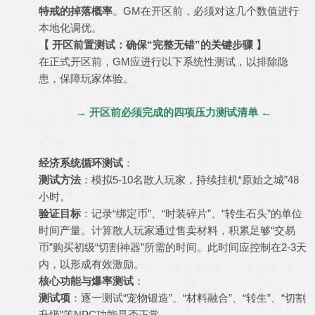
特戒的掉落概率
。GM在开区前，必须对这几个数值进行
本地化调优。
【 开区前置测试：确保“完整无错”的关键步骤 】
在正式开区前，GM应进行以下系统性测试，以排除隐
患，保障玩家体验。
→ 开区前必须完成的四项压力测试清单 ←
经济系统循环测试
：
测试方法
：模拟5-10名散人玩家，持续挂机“原始之城”48
小时。
验证目标
：记录“绑定币”、“时装碎片”、“转生石头”的单位
时间产量。计算散人玩家通过售卖材料，积累足够“交易
币”购买初级“切割神器”所需的时间。此时间应控制在2-3天
内，以形成有效激励。
核心功能与爆率测试
：
测试项
：逐一测试“宠物锻造”、“材料融合”、“转生”、“切割
升级”等NPC功能是否正常。