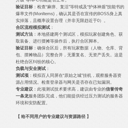
验证目标
：检查“麻痹、复活”等特戒及“护体神盾”技能书的
爆率文件(MonItems)，确认其是否在宣传的BOSS身上真
实掉落，且概率设置合理（并非无限趋近于0）。
合区流程模拟测试
：
测试方法
：本地搭建两个测试区，模拟玩家创建角色、获
取装备、进行摆摊等操作后，执行合区脚本。
验证目标
：确保合区后，所有玩家数据（人物、仓库、背
包、摆摊物品）完整合并，无重复名、无资产丢失。这是
杜绝合区纠纷的核心。
负载与安全测试
：
测试项
：模拟百人同屏在“原始之城”挂机，观察服务器资
源占用情况。检查登录器与网关是否存在已知漏洞。
专业建议
：此项测试技术要求高，建议由专业的
信誉
传奇
一条龙
服务团队完成，他们能提供经过压力测试的服务器
环境和安防配置。
【 给不同用户的专业建议与资源路径 】