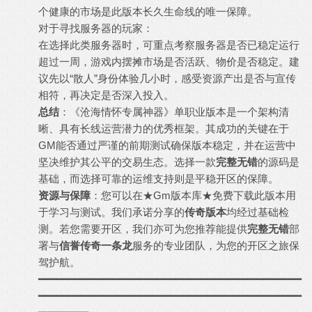
个健康的市场是此版本长久生命线的唯一保障。
对于寻找服务器的玩家：
在选择此类服务器时，可重点考察服务器是否已稳定运行
超过一周，游戏内摆摊市场是否活跃、物价是否稳定。建
议先以“散人”身份体验几小时，感受资源产出是否与宣传
相符，再决定是否深入投入。
总结
：《沧海情怀专属神器》单职业版本是一个架构清
晰、具有长线运营潜力的优秀框架。其成功的关键在于
GM能否通过严谨的前期测试确保版本稳定，并在运营中
坚决维护其公平的交易生态。选择一款
完整无错
的源码是
基础，而选择可靠的运维支持则是平稳开区的保障。
资源与保障
：您可以在★Gm版本库★免费下载此版本用
于学习与测试。我们承诺分享的
传奇版本
均经过基础检
测。若您需要开区，我们亦可为您推荐能提供
完整无错
部
署与
信誉传奇一条龙
服务的专业团队，为您的开区之旅保
驾护航。
━━━━━━━━━━━━━━━━━━━━━━━━━━━━━━━━━━━━━━━━━━
━━━━━━━━━━━━━━━━━━━━━━━━━━━━━━━━━━━━━━━━━━