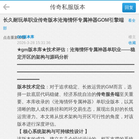
传奇私服版本
回复
长久耐玩单职业传奇版本沧海情怀专属神器GOM引擎端
看全
部
GM版本库
楼主
点击重新加载
2026-3-28 15:31:36
收藏
★
gm
版本库
★技术评估：沧海情怀专属神器单职业——稳
定开区的架构与源码分析
━━━━━━━━━━━━━━━━━━━━━━━━━━━━━━━━━━━━━━━━━━
━━━━━━━━━━━━━━━━━━━━━━━━━━━━━━━━━━━━━━━━━━
━━━━━━━━
版本技术定位
：对于追求稳定、长效运营的GM而言，选
择一款底层代码稳健、经济系统自洽的
传奇服务端
至关重
要。本库收录的《沧海情怀专属神器》单职业版本，以其
清晰的散人成长路径和闭环交易生态，展现出良好的长线
运营潜力。本文将从技术架构与开区可行性的角度，对该
版本进行深度评估。
【 核心系统架构与可持续性设计 】
该版本的成功，建立在几个经过设计的、相互支撑的系统