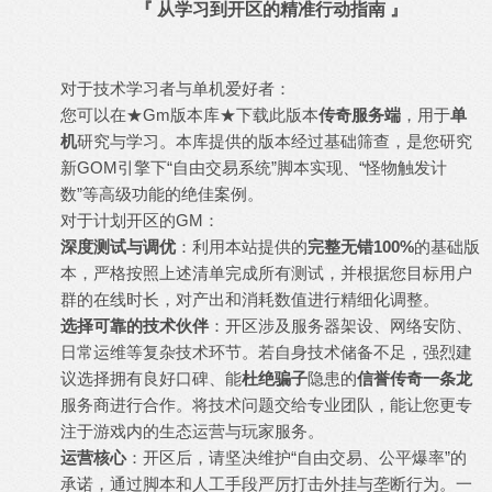
『 从学习到开区的精准行动指南 』
对于技术学习者与单机爱好者：
您可以在★Gm版本库★下载此版本
传奇服务端
，用于
单
机
研究与学习。本库提供的版本经过基础筛查，是您研究
新GOM引擎下“自由交易系统”脚本实现、“怪物触发计
数”等高级功能的绝佳案例。
对于计划开区的GM：
深度测试与调优
：利用本站提供的
完整无错100%
的基础版
本，严格按照上述清单完成所有测试，并根据您目标用户
群的在线时长，对产出和消耗数值进行精细化调整。
选择可靠的技术伙伴
：开区涉及服务器架设、网络安防、
日常运维等复杂技术环节。若自身技术储备不足，强烈建
议选择拥有良好口碑、能
杜绝骗子
隐患的
信誉传奇一条龙
服务商进行合作。将技术问题交给专业团队，能让您更专
注于游戏内的生态运营与玩家服务。
运营核心
：开区后，请坚决维护“自由交易、公平爆率”的
承诺，通过脚本和人工手段严厉打击外挂与垄断行为。一