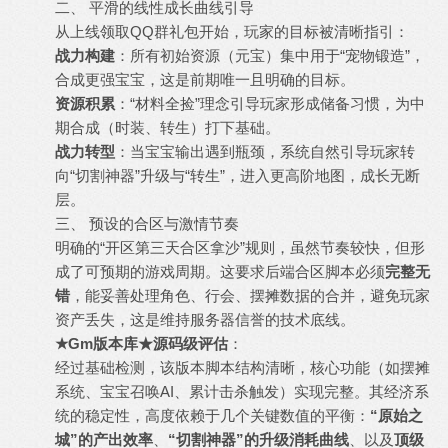
二、 平滑的线性成长曲线引导
从上线领取QQ群礼包开始，玩家的目标被清晰指引：
战力构建
：所有初始资源（元宝）集中用于“宠物锻造”，
合成更强宝宝，这是前期唯一且明确的目标。
资源积累
：“材料全捡”理念引导玩家形成储备习惯，为中
期合成（时装、转生）打下基础。
战力转型
：当宝宝输出遇到瓶颈，系统自然引导玩家转
向“切割神器”升级与“转生”，进入更高阶地图，成长无断
层。
三、 预设的合区与激情节奏
明确的“开区第三天合区拿沙”规则，虽然节奏较快，但形
成了可预期的游戏周期。这要求后端合区脚本必须
完整无
错
，能妥善处理角色、行会、摆摊数据的合并，避免玩家
资产丢失，这是维持服务器信誉的技术底线。
★Gm版本库★源码级评估
：
经过基础检测，该版本脚本结构清晰，核心功能（如摆摊
系统、宝宝召唤AI、累计击杀触发）实现完整。其经济系
统的稳定性，高度依赖于几个关键数值的平衡：
“原始之
城”的产出效率
、
“切割神器”的升级消耗曲线
、以及
顶级