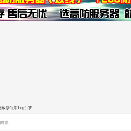
赦修仙篇-Leg引擎
制链接]