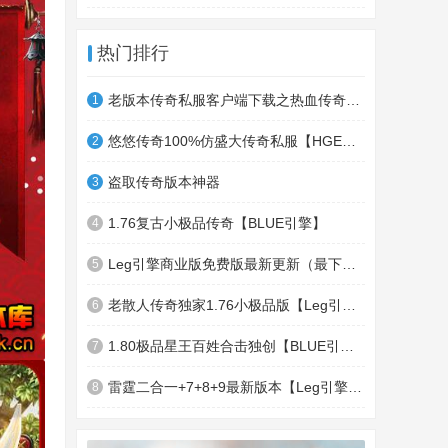
热门排行
老版本传奇私服客户端下载之热血传奇十周年客户端下载
1
悠悠传奇100%仿盛大传奇私服【HGE引擎】四职业疯狂刺客传奇版本
2
盗取传奇版本神器
3
1.76复古小极品传奇【BLUE引擎】
4
Leg引擎商业版免费版最新更新（最下面下载地址）GameOfMir引擎简称Leg引擎
5
老散人传奇独家1.76小极品版【Leg引擎】-东郊皇陵-盛大泄密地图
6
1.80极品星王百姓合击独创【BLUE引擎】
7
雷霆二合一+7+8+9最新版本【Leg引擎】-行会五龍副本-無雙聖殿-狂傲之城-神龍雪域
8