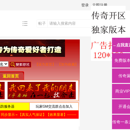
登录
立即注册
帖子
搜
→点我直
索
免费版
传奇
商业VI
开通
传奇一条