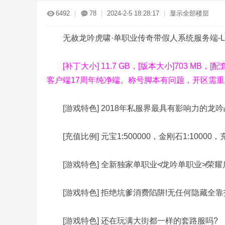
传
»
›
›
›
6492
|
78
|
2024-2-5 18:28:17
|
显示全部楼层
无赦龙吟虎啸·单职业传奇带假人系统服务端-L
[补丁大小] 11.7 GB，[版本大小]703 MB，[配
客户端17周年纯净端。称号脚本有问题，开区需重
奇
[游戏特色] 2018年私服界最具有影响力的龙吟
[充值比例] 元宝1:500000，金刚石1:10000，充
[游戏特色] 全新独家单职业≮龙吟单职业≯荣耀
[游戏特色] 拒绝坑爹消费陷阱!无任何隐藏全靠
服
[游戏特色] 还在玩满大街都一样的套路服吗?