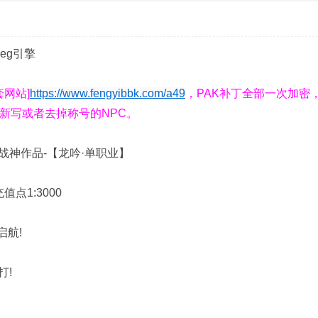
eg引擎
套网站]
https://www.fengyibbk.com/a49
，PAK补丁全部一次加密
新写或者去掉称号的NPC。
战神作品-【龙吟·单职业】
值点1:3000
启航!
打!