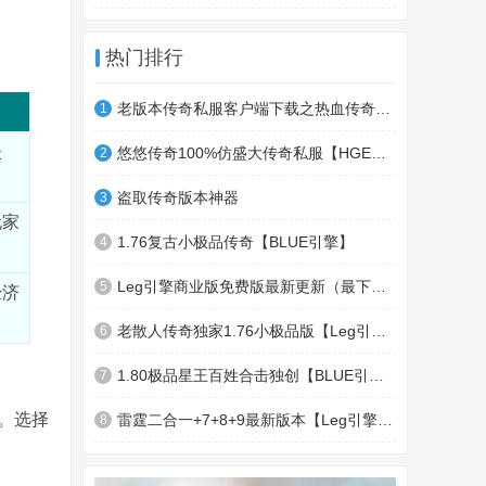
热门排行
老版本传奇私服客户端下载之热血传奇十周年客户端下载
1
失
悠悠传奇100%仿盛大传奇私服【HGE引擎】四职业疯狂刺客传奇版本
2
盗取传奇版本神器
3
玩家
1.76复古小极品传奇【BLUE引擎】
4
Leg引擎商业版免费版最新更新（最下面下载地址）GameOfMir引擎简称Leg引擎
5
经济
老散人传奇独家1.76小极品版【Leg引擎】-东郊皇陵-盛大泄密地图
6
1.80极品星王百姓合击独创【BLUE引擎】
7
。选择
雷霆二合一+7+8+9最新版本【Leg引擎】-行会五龍副本-無雙聖殿-狂傲之城-神龍雪域
8