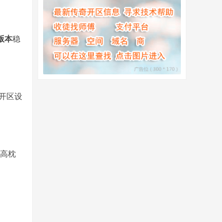
版本
稳
开区设
您高枕