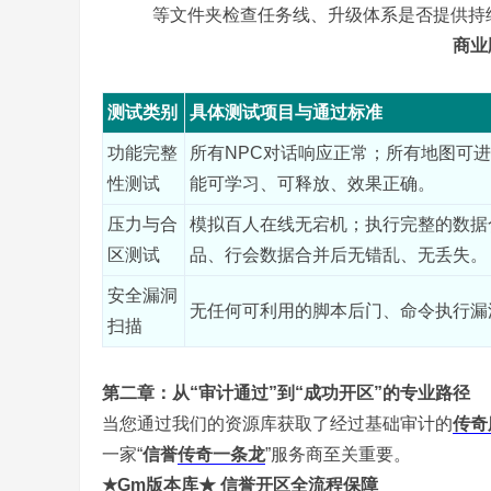
等文件夹检查任务线、升级体系是否提供持
商业
测试类别
具体测试项目与通过标准
,
功能完整
所有NPC对话响应正常；所有地图可
性测试
能可学习、可释放、效果正确。
压力与合
模拟百人在线无宕机；执行完整的数据
区测试
品、行会数据合并后无错乱、无丢失。
安全漏洞
无任何可利用的脚本后门、命令执行漏
扫描
传
第二章：从“审计通过”到“成功开区”的专业路径
当您通过我们的资源库获取了经过基础审计的
传奇
一家“
信誉
传奇一条龙
”服务商至关重要。
★Gm版本库★ 信誉开区全流程保障