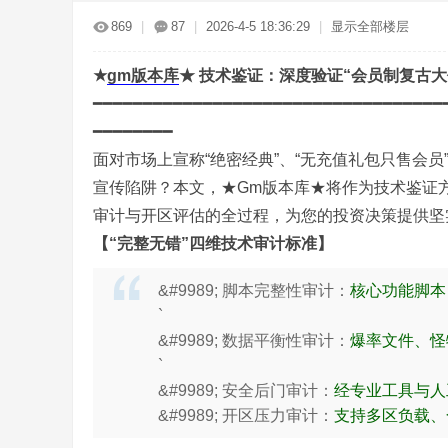
传
»
›
›
›
869
|
87
|
2026-4-5 18:36:29
|
显示全部楼层
★
gm
版本库
★ 技术鉴证：深度验证“会员制复古
━━━━━━━━━━━━━━━━━━━━━━━━━━━━━━━━━━━
━━━━━━━━
面对市场上宣称“绝密经典”、“无充值礼包只售会员
宣传陷阱？本文，★Gm版本库★将作为技术鉴证方
奇
审计与开区评估的全过程，为您的投资决策提供坚
【“完整无错”四维技术审计标准】
&#9989; 脚本完整性审计：
核心功能脚本
`
&#9989; 数据平衡性审计：
爆率文件、怪
`
&#9989; 安全后门审计：
经专业工具与人
服
&#9989; 开区压力审计：
支持多区负载、