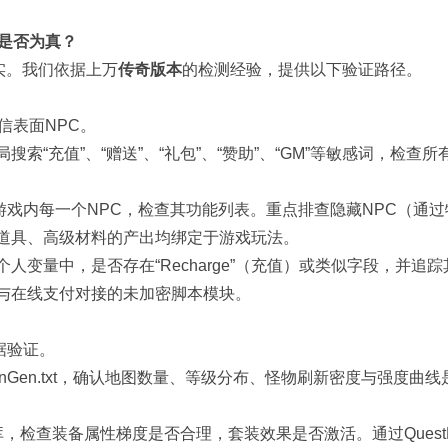
”是否为真？
实。我们依据上万
传奇版本
的检测经验，提供以下验证路径。
信表面NPC。
索“充值”、“赠送”、“礼包”、“赞助”、“GM”等敏感词，检查所
游戏内每一个NPC，检查其功能列表。重点排查隐藏NPC（通过
道具、高级材料的产出均绑定于游戏玩法。
人变量中，是否存在“Recharge”（充值）或类似字段，并追
与在线支付对接的未加密脚本模块。
据验证。
t与MonGen.txt，确认地图数量、等级分布、怪物刷新密度与强度曲
数据库，检查装备属性梯度是否合理，套装效果是否激活。通过QuestDi