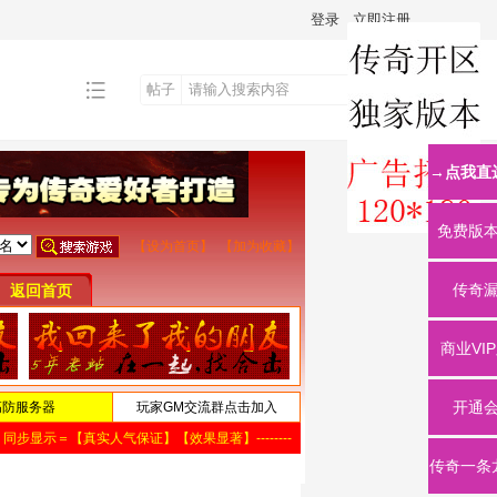
登录
立即注册
帖子
搜
→点我直
索
免费版
传奇
商业VI
开通
传奇一条