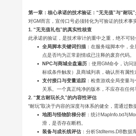
第一章：核心承诺的技术验证：“无充值”与“耐玩
对GM而言，宣传口号必须转化为可验证的技术事
1. “无充值礼包”的真实性核查
此承诺的验证，是技术审计的重中之重，绝不可轻
全局脚本关键词扫描
：在服务端脚本中，全局搜
务
点是否均为正常剧情或已注释的废弃代码。
NPC与商城全盘遍历
：使用GM命令，访问
标或条件触发）及商城列表，确认所有属性
支付接口与变量追踪
：检查游戏全局变量与个
关系。一个真正纯净的版本，不应存在任何
2. “复古耐玩长久”的内容性评估
“耐玩”取决于内容的深度与体系的健全，需通过数
端
地图与怪物阶梯分析
：统计MapInfo.tx
滑，是否存在断档。
装备与成长线评估
：分析StdItems.DB