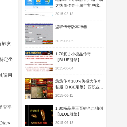
之热血传奇十周年客户端下
载
2015-02-18
盗取传奇版本神器
2015-06-05
有触发
1.76复古小极品传奇
特定坐
【BLUE引擎】
2015-06-04
踪其调用
悠悠传奇100%仿盛大传奇
私服【HGE引擎】四职业疯
狂刺客传奇版本
2015-06-11
线是否平
1.80极品星王百姓合击独创
【BLUE引擎】
ary
2015-06-13