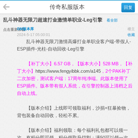
传奇私服版本
回复
乱斗神器无限刀超速打金激情单职业-Leg引擎
看全部
GM版本库
楼主
点击重新加载
2024-5-17 05:00:01
收藏
乱斗神器无限刀激情高爆打金单职业客户端-带假人-
ESP插件-光柱-自动回收-Leg引擎
【补丁大小】6.57 GB，【版本大小】528 MB，【补
丁大小】
https://www.fengyibbk.com/a145
，2个PAK补丁
二次加密，测试客户端：17周年纯净端。此版本使用了
ESP插件。版本带有假人系统，在引擎控制器上清档之后
自动上线。
【版本介绍】上线即可领取福利，沙捐+狂暴捡物，
背包装备自动回收，轻松不累。
【版本介绍】福利领取：每个福利礼包都可以领一
次，有积分即可领，积分领取升切割：满50可以领一次，