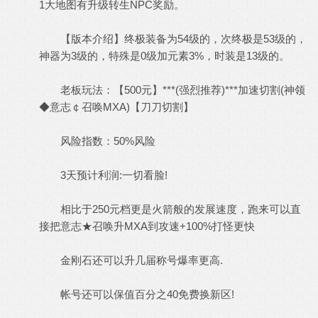
1大地图有升级转生NPC奖励。
【版本介绍】终极装备为54级的，次终极是53级的，
神器为3级的，特殊是0级加元素3%，时装是13级的。
老板玩法：【500元】***(强烈推荐)***加速切割(神领
◆意志￠召唤MXA)【刀刀切割】
风险指数：50%风险
3天预计利润:一切看脸!
相比于250元档更是火箭般的发展速度，跑来可以直
接把意志★召唤升MXA到攻速+100%打怪更快
金刚石还可以升几届称号爆率更高.
帐号还可以保值百分之40免费换新区!