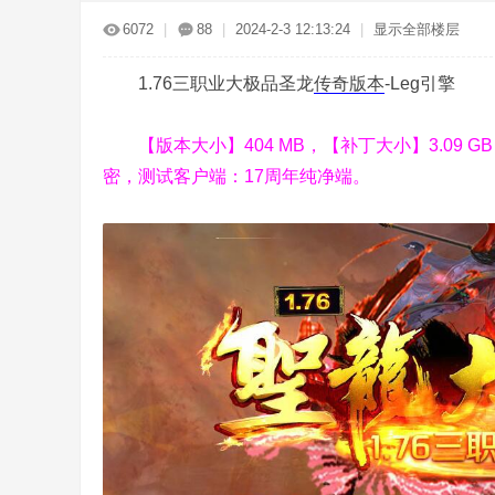
传
»
›
›
›
6072
|
88
|
2024-2-3 12:13:24
|
显示全部楼层
1.76三职业大极品圣龙
传奇版本
-Leg引擎
【版本大小】404 MB，【补丁大小】3.09 
密，测试客户端：17周年纯净端。
奇
服