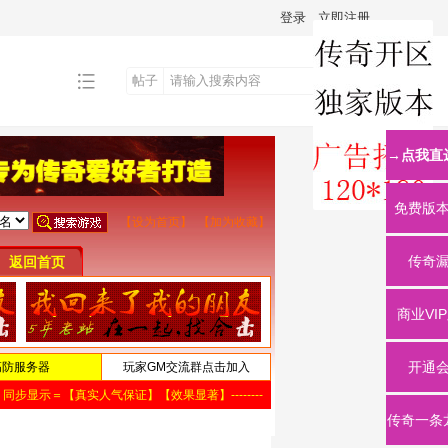
登录
立即注册
帖子
搜
→点我直
索
免费版
传奇
商业VI
开通
传奇一条