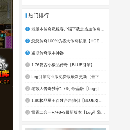
热门排行
老版本传奇私服客户端下载之热血传奇十周年客户端下载
1
悠悠传奇100%仿盛大传奇私服【HGE引擎】四职业疯狂刺客传奇版本
2
盗取传奇版本神器
3
1.76复古小极品传奇【BLUE引擎】
4
Leg引擎商业版免费版最新更新（最下面下载地址）GameOfMir引擎简称Leg引擎
5
老散人传奇独家1.76小极品版【Leg引擎】-东郊皇陵-盛大泄密地图
6
1.80极品星王百姓合击独创【BLUE引擎】
7
雷霆二合一+7+8+9最新版本【Leg引擎】-行会五龍副本-無雙聖殿-狂傲之城-神龍雪域
8