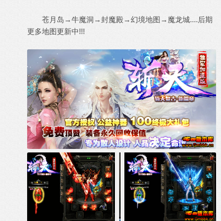
苍月岛→牛魔洞→封魔殿→幻境地图→魔龙城....后期
更多地图更新中!!!