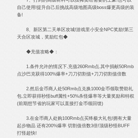
自己使用!提升自己后挑战高级地图高级boss爆更高级的装
备!
8、新区第二天单区攻城!游戏里小安全NPC奖励!第三
天合区攻城，奖励红包◆
◆充值攻略◆：
1.条件允许的情况下.充值260Rmb点.其中捐献50Rmb
点沙巴克获得100%爆率+刀刀切割值+刀刀切割值倍数
2.然后金币商人处50Rmb点兑换1000金币领取赞助礼
包.立即获得秒怪buff属性+50%杀怪爆率等大量奖励和特权
(前期想节省的玩家可以直接打金币领回馈)
3.在金币商人处购100Rmb点买终极大礼包!拥有大量
起步物品 还有200%爆率 切割值倍数3倍!顶级秒怪BUFF
打怪超快!