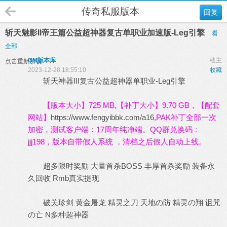
传奇私服版本
回复
斩天魅影II帝王篇公益超神器复古单职业加速版-Leg引擎
看
全部
GM版本库
楼主
点击重新加载
2023-12-28 18:55:10
收藏
斩天神器III复古公益超神器单职业-Leg引擎
【版本大小】725 MB,【补丁大小】9.70 GB，【配套
网站】
https://www.fengyibbk.com/a16
,PAK补丁全部一次
加密，测试客户端：17周年纯净端。QQ群兑换码：
jjj198，版本自带假人系统 ，清档之后假人自动上线。
超多限时奖励 大量首杀BOSS 丰厚首杀奖励 装备永
久回收 Rmb真实提现
破关珍剑 黄金屠龙 精灵之刀 天地の防 精灵の翔 诅咒
の亡 N多种超神器