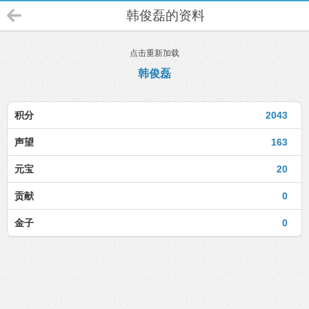
韩俊磊的资料
点击重新加载
韩俊磊
积分
2043
声望
163
元宝
20
贡献
0
金子
0