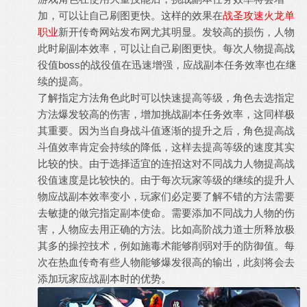
加，可以让自己刷图更快。这样的效果在
战圣攻速火龙单
职业
新开传奇网站发布网尤其明显。发较高的损伤，人物
此时刷副本效率，可以让自己刷图更快。每次人物提高战
役值boss的战役值在迅速增强，应战副本任务效率也在继
续的提高。
了解指定方法角色此时可以快速提高等级，角色去选指定
方法爆发较高的伤害，增加挑战副本任务效率，这同样极
其重要。因为当自身战斗值逐渐的提升之后，角色提高战
斗值效率肯定会持续的降低，这样去提高等级的速度其实
比较的快。由于选择适宜的连招这对不同战力人物提高战
役值速度是比较快的。由于每次玩家等级的继续的提升人
物应战副本效率变小，玩家们必定要了解不错的方法需要
去敏捷的做完指定副本使命。需要添加不同战力人物的伤
害，人物应去用正确的方法。比如高阶战力道士所释放极
其多的操控技术，例如施毒术能够削弱对手的防御值。每
次在热血传奇有些人物能够爆发很高的输出，此刻将会去
添加玩家应战副本时的优势。