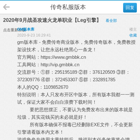
传奇私服版本
回复
2020年9月战圣攻速火龙单职业【Leg引擎】
看全部
GM版本库
楼主
点击重新加载
2020-9-23 16:29:41
收藏
gm
版本库
- 免费传奇商业版本，免费
传奇版本
，免费教授
架设技术，让您永远杜绝黑心一条龙！
官方网站：
https://www.gmbbk.cn
工具网站：
http://vip.gmbbk.cn
交流群号：①群：295195189 ②群：376120509 ③群：
372309776 ④群：372453307 ⑤群：232891785
本人的QQ：1109852670
特别说明：本人只发布开区中版本，所有版本我都一一测
试，保证大家不会白白浪费下载时间！
要把思想摆正，不要认为免费发布出来的版本就是
垃圾，其实花钱买的未必就是好！
所有版本确保不报毒已经删除EXE文件，不会更新
引擎请看版本内文本！
游戏角色在使用大量技能后，挑战副本任务效率将会增