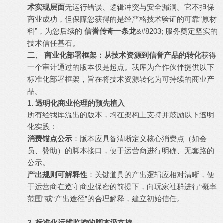
术实现层面
无运行错误、逻辑冲突与安全漏洞。它不担保
商业成功，但保障您获得的是经严格技术验证的可靠“原材
料”，为您后续的
信誉传奇一条龙
&#8203; 服务奠定坚实的
技术信任基石。
二、 商业化部署框架：从技术资源到信誉产品的转化
获得
一个审计通过的版本仅是起点。我库为合作伙伴提供以下
标准化部署框架，旨在将技术资源转化为可持续的商业产
品。
1. 透明化商业伦理的预先植入
所有经我库流出的版本，均在架构上支持并鼓励以下透明
化实践：
消费锚点公示
：版本应具备清晰定义核心消费点（如会
员、赞助）的脚本接口，便于运营商进行明确、无套路的
公示。
产出规则可解释性
：关键道具的产出逻辑应相对清晰，便
于运营商在遵守商业保密的前提下，向玩家社群进行“概率
范围”或“产出途径”的合理解释，建立初始信任。
2. 标准化运维监控的脚本级支持