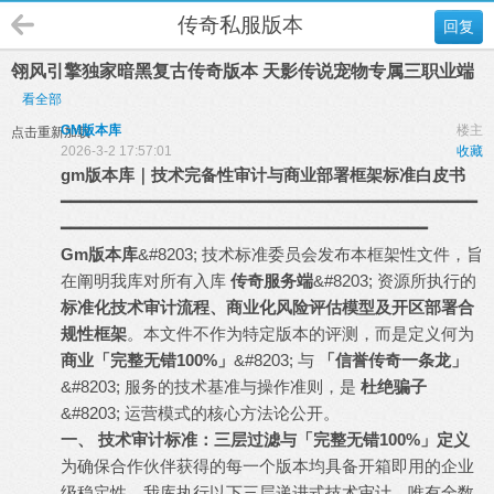
传奇私服版本
回复
翎风引擎独家暗黑复古传奇版本 天影传说宠物专属三职业端
看全部
GM版本库
楼主
点击重新加载
2026-3-2 17:57:01
收藏
gm
版本库
｜技术完备性审计与商业部署框架标准白皮书
━━━━━━━━━━━━━━━━━━━━━━━━━━━━━━━━━━━━━━━━━━
━━━━━━━━━━━━━━━━━━━━━━━━━━━━━━━━━━━━━
Gm版本库
&#8203; 技术标准委员会发布本框架性文件，旨
在阐明我库对所有入库
传奇服务端
&#8203; 资源所执行的
标准化技术审计流程、商业化风险评估模型及开区部署合
规性框架
。本文件不作为特定版本的评测，而是定义何为
商业「完整无错100%」
&#8203; 与
「信誉
传奇一条龙
」
&#8203; 服务的技术基准与操作准则，是
杜绝骗子
&#8203; 运营模式的核心方法论公开。
一、 技术审计标准：三层过滤与「完整无错100%」定义
为确保合作伙伴获得的每一个版本均具备开箱即用的企业
级稳定性，我库执行以下三层递进式技术审计，唯有全数