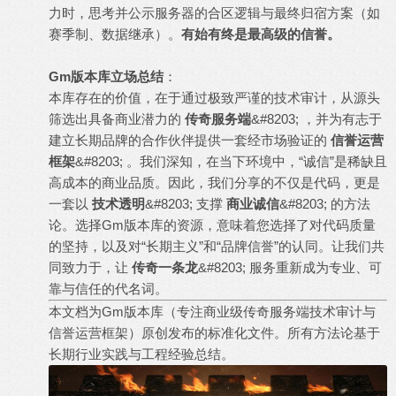
力时，思考并公示服务器的合区逻辑与最终归宿方案（如
赛季制、数据继承）。
有始有终是最高级的信誉。
Gm版本库立场总结
：
本库存在的价值，在于通过极致严谨的技术审计，从源头
筛选出具备商业潜力的
传奇服务端
&#8203; ，并为有志于
建立长期品牌的合作伙伴提供一套经市场验证的
信誉运营
框架
&#8203; 。我们深知，在当下环境中，“诚信”是稀缺且
高成本的商业品质。因此，我们分享的不仅是代码，更是
一套以
技术透明
&#8203; 支撑
商业诚信
&#8203; 的方法
论。选择Gm版本库的资源，意味着您选择了对代码质量
的坚持，以及对“长期主义”和“品牌信誉”的认同。让我们共
同致力于，让
传奇一条龙
&#8203; 服务重新成为专业、可
靠与信任的代名词。
本文档为Gm版本库（专注商业级
传奇服务端
技术审计与
信誉运营框架）原创发布的标准化文件。所有方
法
论基于
长期行业实践与工程经验总结。