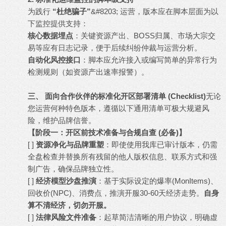
为践行
“杜绝骗子”
&#8203; 运营，版本应在脚本层面为以
下监控提供支持：
核心数据埋点
：关键资源产出、BOSS归属、市场大宗交
易等应有日志记录，便于后续纠纷仲裁与运营分析。
自动化风控接口
：脚本应允许接入或编写简单的异常行为
检测规则（如资源产出速率报警）。
三、 面向合作伙伴的标准化开区部署清单 (Checklist)
无论
您运营何种特色版本，遵循以下通用清单可极大规避风
险，维护品牌信誉。
【阶段一：开区前技术准备与合规自查 (必备)】
[ ]
资源净化与品牌重塑
：即使使用我库已审计版本，仍需
全盘检查并替换所有残留的他人版权信息、联系方式和强
制广告，确保品牌独立性。
[ ]
经济模型沙盘推演
：基于实际设定的爆率(MonItems)、
回收价(NPC)、消费点，推演开服30-60天经济走势。
自身
算不清经济，切勿开服。
[ ]
法律风险文件准备
：起草简洁清晰的用户协议，明确虚