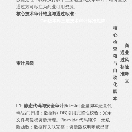
通过方可标注为商业可用资源。
核心技术审计维度与通过标准
：
Gm版本库三层技术审计标准矩阵
核
心
检
商
查
通
业
项
过
风
审计层级
与
标
险
自
准
释
动
义
化
脚
本
L1: 静态代码与安全审计
[/td><td] 全量脚本恶意代
码/后门扫描；数据库(.DB)引用完整性校验；冗余
文件与侵权资源清理。[/td><td> 代码纯净，无危
险函数；数据库关联完整；资源版权明晰或已替