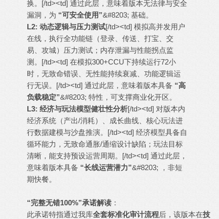
换。[/td><td] 通过此层，意味着版本无法律与安全
漏洞，为
“可安全使用”
&#8203; 基础。
L2: 动态逻辑与压力测试
[/td><td] 模拟高并发用户
在线，执行全功能链（登录、传送、打宝、交
易、攻城）压力测试；内存泄漏与性能拐点监
测。[/td><td] 在模拟300+CCU下持续运行72小
时，无致命错误、无性能持续衰减、功能逻辑运
行无误。[/td><td] 通过此层，意味着版本具备
“高
负载稳定”
&#8203; 特性，可支撑商业化开区。
L3: 经济与玩法模型健壮性分析
[/td><td] 对版本内
经济系统（产出/消耗）、成长曲线、核心玩法进
行数据建模与沙盘推演。[/td><td] 经济模型具备自
循环能力，无致命通胀/通缩设计缺陷；玩法目标
清晰，能支持预设运营周期。[/td><td] 通过此层，
意味着版本具备
“长线运营潜力”
&#8203; ，非短
期快餐。
“完整无错100%”承诺解读
：
此承诺特指通过我库
全套标准化审计流程
后，该版本在
技