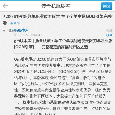
传奇私服版本
回复
无限刀超变经典单职业传奇版本 羊了个羊主题GOM引擎完整
端
看全部
GM版本库
楼主
点击重新加载
2026-1-27 20:44:47
收藏
gm
版本库
｜质量认证：羊了个羊福利超变无限刀单职业版
[GOM引擎]——完整稳定的高福利开区之选
━━━━━━━━━━━━━━━━━━━━━━━━━━━━━━━━━━━━━━━━━
Gm版本库
&#8203; 始终致力于为GM筛选兼具市场热度与
系统稳定性的优质
传奇版本
。现对热议版本《羊了个羊福
利超变版无限刀单职业》（GOM引擎）进行全面的质量评
估与认证。本版本以“全民红包”、“高爆回收”、“闪电合
区”为核心玩法，经我站技术团队深度测试，其脚本完整
性、系统稳定度与商业模型健康性均表现优异，现作为
完
整无错
的推荐开区版本，为您提供详细的开区价值报告。
一、 版本核心玩法与系统稳定性认证
本服成功将热点话题
与经典传奇框架融合，形成了兼具趣味性与可持续性的玩
法闭环，各系统运行稳定。