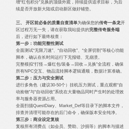
增“红包积分”兑换的顶级外观，持续提供追求目标，为后
续是否开放新大陆或启动新区做好铺垫。
三、 开区前必备的质量自查清单
为确保您的
传奇一条龙
开
区过程万无一失，请在获取我站提供的
完整
传奇服务端
后，进行如下最终核查：
第一步：功能完整性测试
全面测试“无限刀速”、“自动回收”、“全屏切割”等核心功能
脚本，确认在长时间运行下无报错、无崩溃。
完整模拟“打怪→爆红包/装备→回收→兑换”全流程，确保
所有NPC交互、物品流转脚本逻辑通顺，数据计算准确。
第二步：压力与安全测试
进行多角色（建议30-50个）挂机压力测试，重点观察“自
动捡物”与“自动回收”系统在大量物品同时产生时的处理效
率与服务器资源占用。
全面扫描QuestDiary、Market_Def等目录下的脚本文件，
排查并清理可能存在的后门命令，确保版本安全纯净。
第三步：商业设定复核
复核所有消费点（如会员、赞助、沙捐等）的脚本与描述