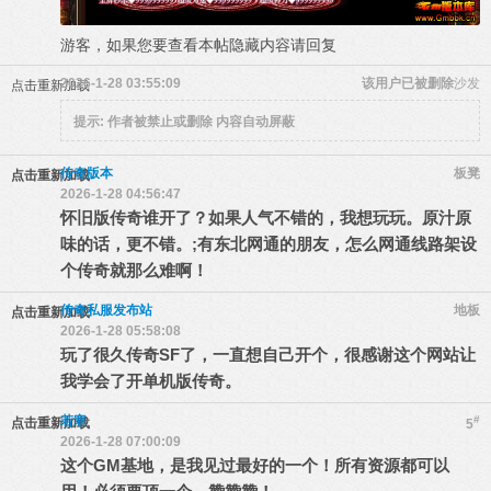
游客，如果您要查看本帖隐藏内容请
回复
2026-1-28 03:55:09
该用户已被删除
沙发
点击重新加载
提示:
作者被禁止或删除 内容自动屏蔽
传奇版本
板凳
点击重新加载
2026-1-28 04:56:47
怀旧版传奇谁开了？如果人气不错的，我想玩玩。原汁原
味的话，更不错。;有东北网通的朋友，怎么网通线路架设
个传奇就那么难啊！
传奇私服发布站
地板
点击重新加载
2026-1-28 05:58:08
玩了很久传奇SF了，一直想自己开个，很感谢这个网站让
我学会了开单机版传奇。
若寒
#
点击重新加载
5
2026-1-28 07:00:09
这个GM基地，是我见过最好的一个！所有资源都可以