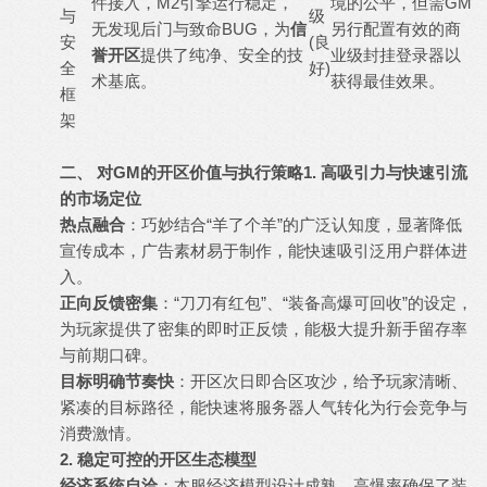
件接入，M2引擎运行稳定，
境的公平，但需GM
与
级
无发现后门与致命BUG，为
信
另行配置有效的商
安
(良
誉开区
提供了纯净、安全的技
业级封挂登录器以
全
好)
术基底。
获得最佳效果。
框
架
二、 对GM的开区价值与执行策略
1. 高吸引力与快速引流
的市场定位
热点融合
：巧妙结合“羊了个羊”的广泛认知度，显著降低
宣传成本，广告素材易于制作，能快速吸引泛用户群体进
入。
正向反馈密集
：“刀刀有红包”、“装备高爆可回收”的设定，
为玩家提供了密集的即时正反馈，能极大提升新手留存率
与前期口碑。
目标明确节奏快
：开区次日即合区攻沙，给予玩家清晰、
紧凑的目标路径，能快速将服务器人气转化为行会竞争与
消费激情。
2. 稳定可控的开区生态模型
经济系统自洽
：本服经济模型设计成熟。高爆率确保了装