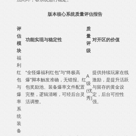
版本核心系统质量评估报告
评
质
估
量
功能实现与稳定性
对开区的价值
模
评
块
级
福
利
红
“全怪爆福利红包”与“终极高
提供持续玩家在线
A
包
爆”脚本触发准确，无错报。红
激励，是提升活跃
级
与
包奖励池、装备爆率文件配置
与留存的黄金设
(优
爆
完整，逻辑清晰，可经后台灵
定，后台可控性
秀)
率
活调整。
强。
系
统
装
备