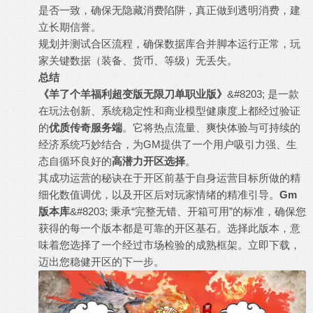
是否一致，确保无隐藏消费陷阱，真正做到透明消费，建
立长期信誉。
规划并测试合区流程，确保数据库合并脚本运行正常，玩
家关键数据（装备、货币、等级）无丢失。
总结
《羊了个羊福利超变版无限刀单职业版》
&#8203; 是一款
在玩法创新、系统稳定性和商业模型健康度上都经过验证
的
优质传奇服务端
。它将热点流量、爽快体验与可持续的
经济系统巧妙结合，为GM提供了一个用户吸引力强、生
态自循环良好的
高潜力开区选择
。
其成功运营的秘诀在于开区前基于自身运营目标所做的精
细化数值调优，以及开区后对玩家情绪的精准引导。
Gm
版本库
&#8203; 秉承“完整无错、开箱可用”的标准，确保您
获得的每一个版本都是可靠的开区基石。选择此版本，意
味着您选择了一个经过市场检验的成熟框架。立即下载，
迈出您稳健开区的下一步。