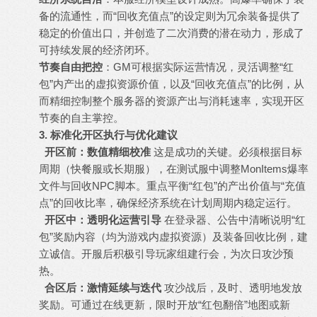
备的流通性，而“回收充值点”的设定则为冗余装备提供了
稳定的价值出口，并创造了二次消费的潜在动力，形成了
可持续发展的经济闭环。
节奏自由把控
：GM可根据实际运营情况，灵活调整“红
包”内产出的虚拟资源价值，以及“回收充值点”的比例，从
而精细控制整个服务器的资源产出与消耗速率，实现开区
节奏的自主掌控。
3. 标准化开区执行与优化建议
开区前：数值精细校准
这是成功的关键。必须根据目标
周期（快餐服或长期服），在测试服中调整MonItems爆率
文件与回收NPC脚本。重点平衡“红包”的产出价值与“充值
点”的回收比率，确保经济系统在计划周期内稳定运行。
开区中：透明化运营引导
在登录器、公告中清晰说明“红
包”奖励内容（均为游戏内虚拟资源）及装备回收比例，建
立诚信。开服后积极引导玩家组建行会，为次日攻沙预
热。
合区后：激情延续与迭代
攻沙战后，及时、透明地发放
奖励。可通过在线更新，限时开放“红包翻倍”地图或新