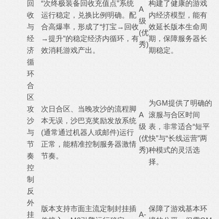
回
“次终极装备回收充值点”系统
构建了健康的游戏
A
收
运行稳定，兑换比例明确。配
内经济模型，能有
级
与
合高爆率，形成了“打宝→回收
效延长版本生命周
(优
经
→提升”的稳定经济内循环，有
期，保障服务器长
秀)
济
效消耗游戏产出。
期稳定。
循
环
合
区
为GM提供了明确的
攻
次日合区、当晚攻沙的流程脚
A
滚服与合区时间
沙
本无误，沙巴克奖励发放系统
级
表，非常适合“短平
与
(通常通过机器人或邮件)运行
(优
快”与“长线运营”两
节
正常，能精准控制服务器激情
秀)
种模式的灵活选
奏
节奏。
择。
控
制
反
外
版本支持市面主流定制封挂插
保障了游戏基本环
挂
A-