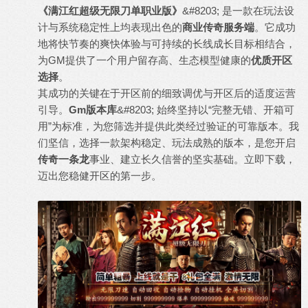
《满江红超级无限刀单职业版》
&#8203; 是一款在玩法设
计与系统稳定性上均表现出色的
商业传奇服务端
。它成功
地将快节奏的爽快体验与可持续的长线成长目标相结合，
为GM提供了一个用户留存高、生态模型健康的
优质开区
选择
。
其成功的关键在于开区前的细致调优与开区后的适度运营
引导。
Gm版本库
&#8203; 始终坚持以“完整无错、开箱可
用”为标准，为您筛选并提供此类经过验证的可靠版本。我
们坚信，选择一款架构稳定、玩法成熟的版本，是您开启
传奇一条龙
事业、建立长久信誉的坚实基础。立即下载，
迈出您稳健开区的第一步。