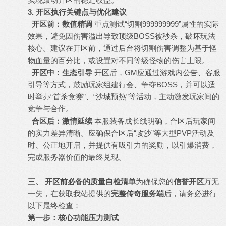
3. 开区执行关键点与优化建议
开区前：数值精调
重点测试“切割999999999”属性的实际
效果，避免因伤害溢出导致顶级BOSS被秒杀，破坏玩法
核心。建议在开区前，通过后台将切割伤害调整为基于怪
物血量的百分比，或设置对不同等级怪物的伤害上限。
开区中：生态引导
开区后，GM应通过游戏内公告、客服
引导等方式，鼓励玩家组建行会、争夺BOSS，并可以适
时举办“首杀竞赛”、“沙城预热”等活动，主动激发玩家间的
竞争与合作。
合区后：激情延续
本服装备成长线明确，合区后玩家间
的实力差异清晰。应确保合区后“攻沙”等大型PVP活动及
时、公正地开启，并提供有吸引力的奖励，以引爆消费，
完成服务器价值的最终兑现。
三、 开区前必备的质量自检清单
为确保您的
信誉开区
万无
一失，在获取我站提供的
完整传奇服务端
后，请务必进行
以下最终检查：
第一步：核心功能压力测试