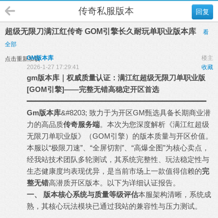
传奇私服版本
回复
超级无限刀满江红传奇 GOM引擎长久耐玩单职业版本库
看
全部
GM版本库
楼主
点击重新加载
2026-1-27 17:29:41
收藏
gm
版本库
｜权威质量认证：满江红超级无限刀单职业版
[GOM引擎]——完整无错高稳定开区首选
━━━━━━━━━━━━━━━━━━━━━━━━━━━━━━━━━━━━━━━━━
Gm版本库
&#8203; 致力于为开区GM甄选具备长期商业潜
力的高品质
传奇服务端
。本次为您深度解析《满江红超级
无限刀单职业版》（GOM引擎）的版本质量与开区价值。
本服以“极限刀速”、“全屏切割”、“高爆全图”为核心卖点，
经我站技术团队多轮测试，其系统完整性、玩法稳定性与
生态健康度均表现优异，是当前市场上一款值得信赖的
完
整无错
高潜质开区版本。以下为详细认证报告。
一、 版本核心系统与质量等级评估
本服架构清晰，系统成
熟，其核心玩法模块已通过我站的兼容性与压力测试。