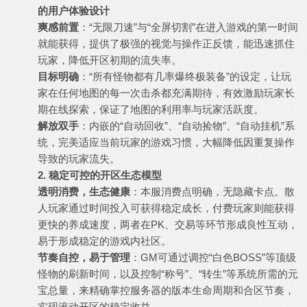
的用户体验设计
爽感前置
：“无限刀速”与“全屏切割”在进入游戏的第一时间
就能获得，提供了极强的视觉与操作正反馈，能迅速抓住
玩家，降低开区初期的流失率。
目标明确
：“所有怪物都有几率爆终极装备”的设定，让玩
家在任何地图的每一次击杀都充满期待，有效激励玩家长
期在线探索，保证了地图的利用率与玩家活跃度。
解放双手
：内嵌的“自动回收”、“自动捡物”、“自动挂机”系
统，完美适应当前玩家的游戏习惯，大幅降低因重复操作
导致的玩家流失。
2. 稳定可控的开区生态模型
透明消费，生态健康
：本服消费点明确，无隐藏卡点。散
人玩家通过时间投入可获得稳定成长，付费玩家则能获得
更快的养成速度，两者在PK、交易等环节形成良性互动，
易于形成稳定的游戏内社区。
节奏自控，易于管理
：GM可通过调控“白色BOSS”等顶级
怪物的刷新时间，以及控制“称号”、“转生”等系统所需的元
宝总量，来精确掌控服务器的版本生命周期和合区节奏，
实现滚动开区的稳定收益。