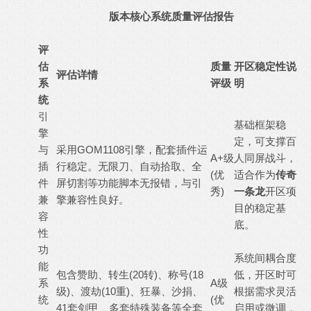
版本核心系统质量评估报告
评
估
质量
开区稳定性说
评估详情
系
评级
明
统
引
基础框架稳
擎
定，可支撑百
与
采用GOM1108引擎，配套插件运
A+级
人同屏战斗，
插
行稳定。无限刀、自动拾取、全
(优
适合作为
传奇
件
屏切割等功能脚本无报错，与引
秀)
一条龙
开区项
兼
擎兼容性良好。
目的稳定基
容
底。
性
功
系统间耦合度
能
包含赞助、转生(20转)、称号(18
低，开区时可
系
A级
级)、渡劫(10重)、狂暴、沙捐、
根据需求灵活
统
(优
41套剑甲、多套特殊装备等全套
启用或微调，