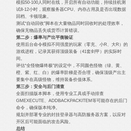
模拟50-100人同时在线，开启所有自动功能，持续挂机测
试8-12小时，观察服务器CPU、内存占用及是否出现数据
回档、卡顿现象。
测试“自动回收”脚本在大量物品同时回收时的处理效率，
确保无物品丢失或货币计算错误。
第二步：爆率与产出平衡验证
使用后台命令模拟不同强度的玩家（零充、小R、大R）的
游戏进程，记录其获得顶级装备（41套剑甲）的实际时
间。
评估“全怪物爆终极”的设定中，不同颜色怪物（绿、黄、
橙、紫、红、白）的爆率阶梯是否合理，确保顶级产出主
要集中在高级怪物，维持装备价值体系。
第三步：安全与后门清查
全面扫描版本脚本，使用专业工具或手动排查
GMEXECUTE、ADDBACKPACKITEM等可能存在的后门
命令，确保版本纯净。
规划并部署专业的封挂登录器与高防服务器方案，以应对
开区后可能面临的攻击风险。
总结