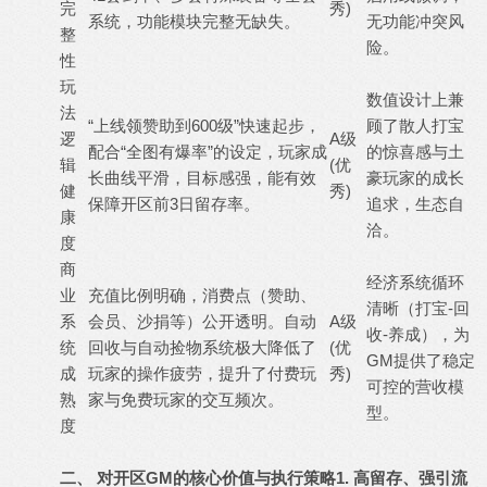
完
秀)
系统，功能模块完整无缺失。
无功能冲突风
整
险。
性
玩
数值设计上兼
法
“上线领赞助到600级”快速起步，
顾了散人打宝
逻
A级
配合“全图有爆率”的设定，玩家成
的惊喜感与土
辑
(优
长曲线平滑，目标感强，能有效
豪玩家的成长
健
秀)
保障开区前3日留存率。
追求，生态自
康
洽。
度
商
经济系统循环
业
充值比例明确，消费点（赞助、
清晰（打宝-回
系
会员、沙捐等）公开透明。自动
A级
收-养成），为
统
回收与自动捡物系统极大降低了
(优
GM提供了稳定
成
玩家的操作疲劳，提升了付费玩
秀)
可控的营收模
熟
家与免费玩家的交互频次。
型。
度
二、 对开区GM的核心价值与执行策略
1. 高留存、强引流