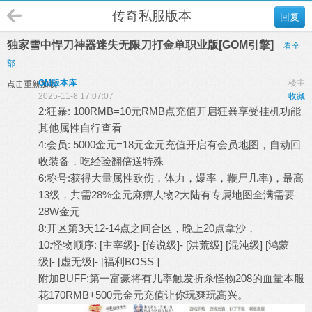
传奇私服版本
回复
独家雪中悍刀神器迷失无限刀打金单职业版[GOM引擎]
看全
部
GM版本库
楼主
点击重新加载
2025-11-8 17:07:07
收藏
2:狂暴: 100RMB=10元RMB点充值开启狂暴享受挂机功能
其他属性自行查看
4:会员: 5000金元=18元金元充值开启有会员地图，自动回
收装备，吃经验翻倍送特殊
6:称号:获得大量属性欧伤，体力，爆率，鞭尸几率)，最高
13级，共需28%金元麻痹人物2大陆有专属地图全满需要
28W金元
8:开区第3天12-14点之间合区，晚上20点拿沙，
10:怪物顺序: [主宰级]- [传说级]- [洪荒级] [混沌级] [鸿蒙
级]- [虚无级]- [福利BOSS ]
附加BUFF:第一富豪将有几率触发折杀怪物208的血量本服
花170RMB+500元金元充值让你玩爽玩高兴。