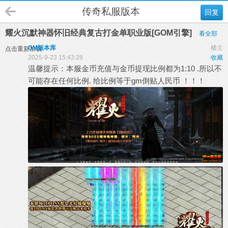
传奇私服版本
回复
耀火沉默神器怀旧经典复古打金单职业版[GOM引擎]
看全部
GM版本库
楼主
点击重新加载
2025-9-23 15:43:28
收藏
温馨提示：本服金币充值与金币提现比例都为1:10 .所以不
可能存在任何比例. 给比例等于gm倒贴人民币 ！！！