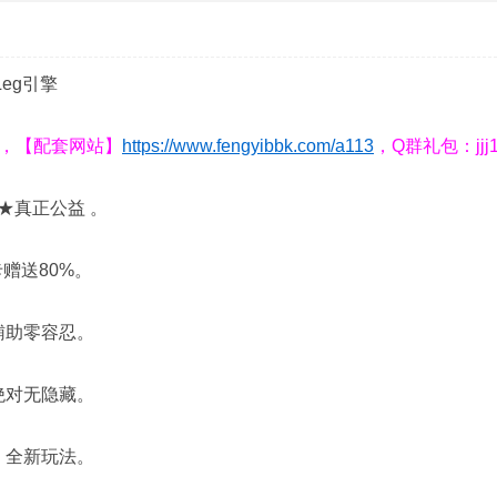
eg引擎
GB，【配套网站】
https://www.fengyibbk.com/a113
，Q群礼包：jjj
★真正公益 。
卡赠送80%。
辅助零容忍。
绝对无隐藏。
，全新玩法。