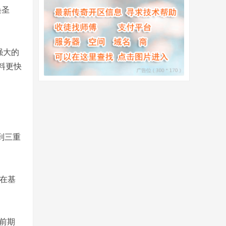
唤圣
。
强大的
料更快
到三重
在基
前期