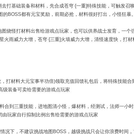
去打基础装备和材料，先合成苍穹·[一重]特殊技能，可触发召
图的BOSS都有元宝奖励，前期必抢，材料很好打出，小怪狂暴
地图烧怪打材料出售给游戏点玩家，也可以供养战士发育，一个
流星火雨威力大增，苍穹·[三重]火墙威力大增，清怪速度快，打材
，打材料大元宝事半功倍)领取充值回馈礼包后，将特殊技能合
和高级装备可卖给需要的游戏点玩家
料合到三重技能，进地图清小怪，爆材料，经测试，法师一小时
一切由玩家自行拟制比例出售给需要的游戏点玩家
况下，不建议挑战地图BOSS，越级挑战只会让你浪费时间，