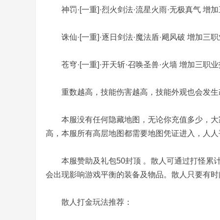
神罚·[一重]·烈火剑法·流星火雨·无极真气 增
诛仙·[一重]·逐日剑法·魔法盾·飓风破 增加三
,
苍穹·[一重]·开天斩·召唤圣兽·火墙 增加三职
重数越高，技能伤害越高，技能外观也会发生
本服没有任何隐藏地图，无论你充值多少，大家
高，本服所有高层地图都需要地图凭证进入，人人
传
本服赞助及礼包50封顶 。散人可通过打怪累计
会出现影响游戏平衡的装备及物品。散人只要有时
散人打金玩法推荐：