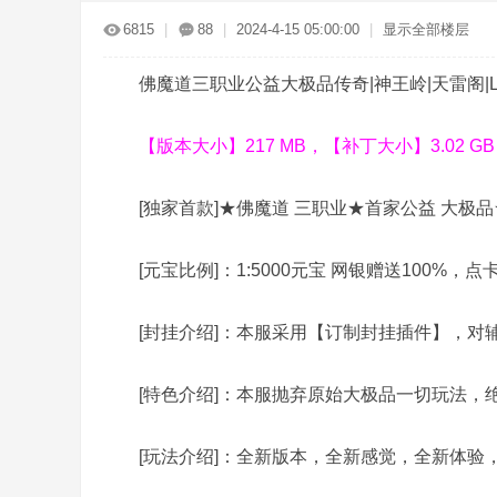
传
»
›
›
›
6815
|
88
|
2024-4-15 05:00:00
|
显示全部楼层
佛魔道三职业公益大极品传奇|神王岭|天雷阁|L
【版本大小】217 MB，【补丁大小】3.02 
[独家首款]★佛魔道 三职业★首家公益 大极品
奇
[元宝比例]：1:5000元宝 网银赠送100%，点
[封挂介绍]：本服采用【订制封挂插件】，对
[特色介绍]：本服抛弃原始大极品一切玩法，
服
[玩法介绍]：全新版本，全新感觉，全新体验