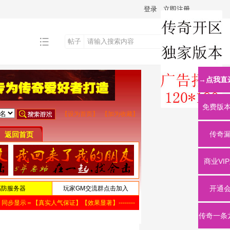
登录
立即注册
帖子
搜
→点我直
索
免费版
传奇
商业VI
开通
传奇一条