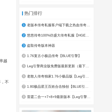
热门排行
老版本传奇私服客户端下载之热血传奇十周年客户端下载
1
悠悠传奇100%仿盛大传奇私服【HGE引擎】四职业疯狂刺客传奇版本
2
盗取传奇版本神器
3
1.76复古小极品传奇【BLUE引擎】
4
率越
Leg引擎商业版免费版最新更新（最下面下载地址）GameOfMir引擎简称Leg引擎
5
老散人传奇独家1.76小极品版【Leg引擎】-东郊皇陵-盛大泄密地图
6
等，不
1.80极品星王百姓合击独创【BLUE引擎】
7
雷霆二合一+7+8+9最新版本【Leg引擎】-行会五龍副本-無雙聖殿-狂傲之城-神龍雪域
8