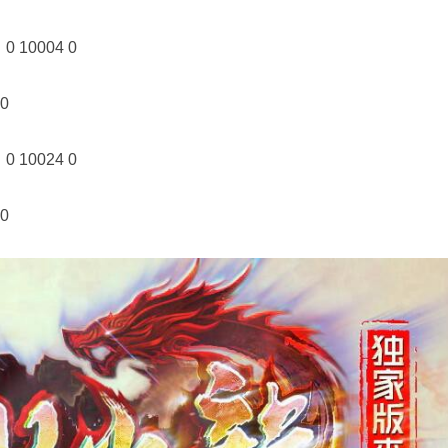
10004 0
0
10024 0
0