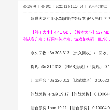
传
»
›
›
›
10776
|
102
|
2022-12-5 18:14:34
|
显示全部楼层
盛世火龙江湖令单职业
传奇版本
-假人光柱-刀
【补丁大小】4.41 GB，【版本大小】527 
测试客户端：17周年纯净端。游戏兑换码：jjj198
奇
永久回收 n3n 308 313 【永久回收】\「回收」 0 
提现 n3n 312 313 【RMB提现】\「提现」 0 10
比武擂台 n3n 320 313 【比武擂台】 0 10020 
约战武将 leitai9 19 17 【约战武将】 0 10004 
服
擂台领奖 1hao 19 11 【擂台领奖】 0 10004 0