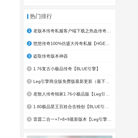
热门排行
老版本传奇私服客户端下载之热血传奇十周年客户端下载
1
悠悠传奇100%仿盛大传奇私服【HGE引擎】四职业疯狂刺客传奇版本
2
盗取传奇版本神器
3
1.76复古小极品传奇【BLUE引擎】
4
Leg引擎商业版免费版最新更新（最下面下载地址）GameOfMir引擎简称Leg引擎
5
老散人传奇独家1.76小极品版【Leg引擎】-东郊皇陵-盛大泄密地图
6
1.80极品星王百姓合击独创【BLUE引擎】
7
雷霆二合一+7+8+9最新版本【Leg引擎】-行会五龍副本-無雙聖殿-狂傲之城-神龍雪域
8