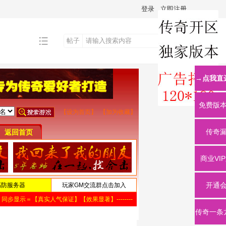
登录
立即注册
帖子
搜
→点我直
索
免费版
传奇
商业VI
开通
传奇一条