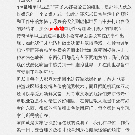
gm基地
单职业是非常多人都喜爱去的维度，是那种大伙放
松娱乐的一个文娱方式，如此才能忘却日常生活中的烦恼
和工作中的烦恼，尽兴的投入到虚拟世界当中并打出各位
的好结果，那么
gm基地
单职业有哪些引诱人的维度？
传奇sf单职业的速率很快不会有界面摆脱掌控的事件出
现，如此我们才能适时做出决策并赢得游戏。在传奇sf单
职业里面还有精美好看的界面来让我们享受到视像冲击，
种种角色成长、东西使用都是有各不同地方的，我们在游
戏的残酷比赛当中感受到一种虚拟世界，并在此世界当中
享受到了种种可能。
但却非每个人都喜爱组团来进行游戏操作的，散人也要一
种游戏区域来发挥各位的优秀技术，而且跟随机玩家互动
还可以享受到新鲜兴奋，对寻求文娱的玩家们来讲传奇sf
单职业就是不可错过的好维度。在传世散人服当中还有好
看的东西、很低的售价和出色使用窍门，每个都是合乎玩
家们所需的存在。
前面就是大家怎么挑选这款的说明了，我们在单位工作劳
累一日，要合理的放松才能拿到身心健康缓解的烦恼，传