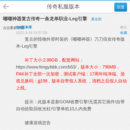
传奇私服版本
回复
嘟嘟神器复古传奇一条龙单职业-Leg引擎
看全部
GM版本库
楼主
点击重新加载
2022-3-18 14:57:09
收藏
复古的怪物外形时装的《嘟嘟神器》刀刀倍攻
传奇版
本
-Leg引擎
补丁大小:2.88GB，配套网站：
https://www.fengyibbk.com/b53/
，版本大小：796MB，
PAK补丁全部一次加密，测试客户端：17周年纯净端。游
戏兑换码：jjj198，版本自带假人系统 ，清档之后假人自动
上线。
提示：此版本是新GOM收费引擎!无需其它插件!自带
自动拾取回收光柱!引擎单机10人内免费
健康游戏忠告