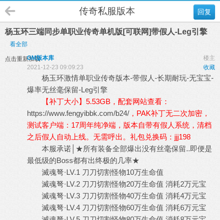
传奇私服版本
回复
杨玉环三端同步单职业传奇单机版[可联网]带假人-Leg引擎
看全部
GM版本库
楼主
点击重新加载
2021-12-23 09:09:23
收藏
杨玉环激情单职业
传奇版本
-带假人-长期耐玩-无宝宝-
爆率无丝毫保留-Leg引擎
【补丁大小】5.53GB，配套网站查看：
https://www.fengyibbk.com/b24/
，PAK补丁无二次加密，
测试客户端：17周年纯净端，版本自带有假人系统，清档
之后假人自动上线。无需呼出。礼包兑换码：jjj198
本服承诺│★所有装备全部爆出没有丝毫保留..即便是
最低级的Boss都有出终极的几率★
滅魂弩·LV.1 刀刀切割怪物10万生命值
滅魂弩·LV.2 刀刀切割怪物20万生命值 消耗2万元宝
滅魂弩·LV.3 刀刀切割怪物40万生命值 消耗4万元宝
滅魂弩·LV.4 刀刀切割怪物60万生命值 消耗6万元宝
滅魂弩·LV.5 刀刀切割怪物80万生命值 消耗8万元宝