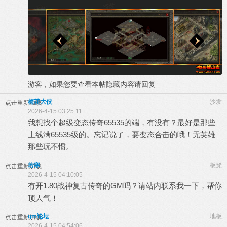
游客，如果您要查看本帖隐藏内容请
回复
梅花大侠
沙发
点击重新加载
2026-4-15 03:25:11
我想找个超级变态传奇65535的端，有没有？最好是那些
上线满65535级的。忘记说了，要变态合击的哦！无英雄
那些玩不惯。
若寒
板凳
点击重新加载
2026-4-15 04:10:05
有开1.80战神复古传奇的GM吗？请站内联系我一下，帮你
顶人气！
gm论坛
地板
点击重新加载
2026-4-15 04:54:06