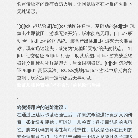
假宣传版本的最有效防火墙，让问题版本在社群的火眼下
无处遁形。
`
`[tr][td> 起航验证[/td][td> 地图连通性、基础功能[/td][td> 玩
家出生即被困，游戏无法开始，版本彻底无用。[tr][td> 驱
动验证[/td][td> 经济系统、装备产出[/td][td> 游戏无长期目
标，玩家迅速流失，或沦为“充值即无敌”的失衡状态。[tr]
[td> 社交验证[/td][td> 行会、攻城系统[/td][td> 游戏缺乏终
极社交目标与社群凝聚力，生命周期极短。[tr][td> 沉浸验
证[/td][td> 高级玩法、BOSS挑战[/td][td> 游戏中后期内容
空洞，玩家达到一定等级后无事可做。
验证步骤
检查核心
“不通过”的风险与后果
`
`
给资深用户的进阶建议
：
在通过上述四步基础验证后，如果您希望进行更深入的
传
奇一条龙
级别评估，可以进一步检查：数据库结构的规范
性、脚本代码的可读性与可维护性、以及是否存在已知的
安全漏洞或后门。这有助于判断一个版本是否具备长期运