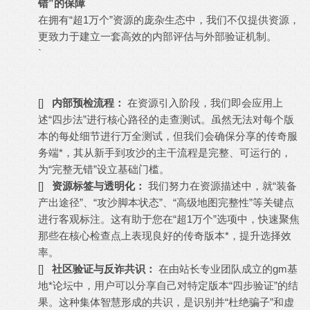
错”的保障
在拥有“超1万个”资源的庞杂生态中，我们不仅提供资源，
更致力于建立一套高效的内部评估与外部验证机制。
`
[
]
内部预检流程：
在资源引入阶段，我们即会应用上
述“四步法”进行核心路径的走查测试。虽然无法对每个版
本的每处细节进行万全测试，但我们会确保分享的
传奇服
务端
*，其从新手到攻沙的主干流程是完整、可运行的，
为“完整无错”设立基础门槛。
[
]
资源标签与透明化：
我们努力在资源描述中，就“装备
产出途径”、“攻沙脚本状态”、“高级地图完整性”等关键点
进行客观标注。这有助于您在“超1万个”选项中，快速聚焦
那些在核心检查点上表现良好的
传奇版本
*，提升选择效
率。
[
]
社区验证与反诈共识：
在由站长专业团队成立的
gm基
地
*论坛中，用户可以分享自己对特定版本“四步验证”的结
果。这种集体智慧形成的共识，是识别并“杜绝骗子”和虚