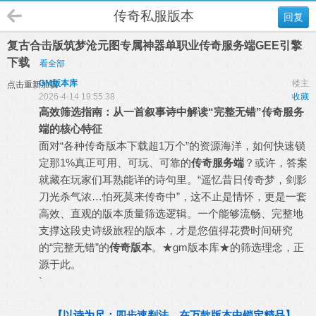
传奇私服版本
回复
复古合击版筑梦沧元图专属神器单职业传奇服务端GEE引擎
下载
看全部
GM版本库
楼主
点击重新加载
2026-4-14 19:55:38
收藏
高效筛选指南：从一首叙事诗中解读“完整无错”
传奇服务
端
的核心特征
面对“各种
传奇版本
下载超1万个”的资源海洋，如何快速锁
定那1%真正可用、可玩、可靠的
传奇服务端
？或许，答案
就藏在玩家们耳熟能详的诗句里。“遥忆昔日传奇梦，剑影
刀光杀气浓…怕死莫来传奇中”，这不止是情怀，更是一套
高效、直观的版本质量筛选逻辑。一个能够流畅、完整地
支撑这段史诗级旅程的版本，才是您值得花费时间研究
的“完整无错”的
传奇版本
。★
gm
版本库
★的筛选理念，正
源于此。
`
【以诗为尺：四步速判法，在万款版本中锁定精品】