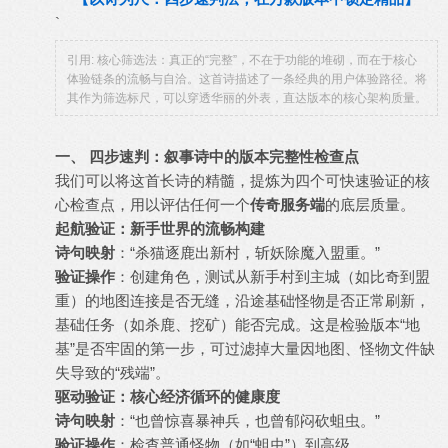
`
引用: 核心筛选法：真正的“完整”，不在于功能的堆砌，而在于核心
体验链条的流畅与自洽。这首诗描述了一条经典的用户体验路径。将
其作为筛选标尺，可以穿透华丽的外表，直达版本的核心架构质量。
一、 四步速判：叙事诗中的版本完整性检查点
我们可以将这首长诗的精髓，提炼为四个可快速验证的核
心检查点，用以评估任何一个
传奇服务端
的底层质量。
起航验证：新手世界的流畅构建
诗句映射
：“杀猫逐鹿出新村，斩妖除魔入盟重。”
验证操作
：创建角色，测试从新手村到主城（如比奇到盟
重）的地图连接是否无缝，沿途基础怪物是否正常刷新，
基础任务（如杀鹿、挖矿）能否完成。这是检验版本“地
基”是否牢固的第一步，可过滤掉大量因地图、怪物文件缺
失导致的“残端”。
驱动验证：核心经济循环的健康度
诗句映射
：“也曾惊喜暴神兵，也曾郁闷砍蛆虫。”
验证操作
：检查普通怪物（如“蛆虫”）到高级