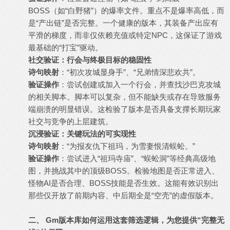
BOSS（如“白野猪”）的爆率文件。重点不是爆率高低，而
是“产出链”是否完整。一个健康的版本，其装备产出应有
平滑的梯度，而非仅依赖充值或特定NPC，这保证了游戏
最基础的“打宝”驱动。
社交验证：行会与终极目标的稳固性
诗句映射
：“初次攻城显身手”、“兄弟情深悲欢共”。
验证操作
：尝试创建或加入一个行会，并查找沙巴克攻城
的相关脚本。脚本可以复杂，但不能缺失或存在导致服务
端崩溃的明显错误。这检验了版本是否具备支撑长期玩家
社交与竞争的上层建筑。
沉浸验证：关键玩法的可实现性
诗句映射
：“为报友仇下祖玛，为雪妻恨清蜈蚣。”
验证操作
：尝试进入“祖玛寺庙”、“蜈蚣洞”等经典高级地
图，并挑战其中的顶级BOSS。检验地图是否正常进入、
怪物AI是否合理、BOSS技能是否生效。这能有效识别出
那些仅开放了前期内容、中后期全是“空壳”的虚假版本。
二、 Gm版本库如何运用这套筛选逻辑，为您提供“完整无