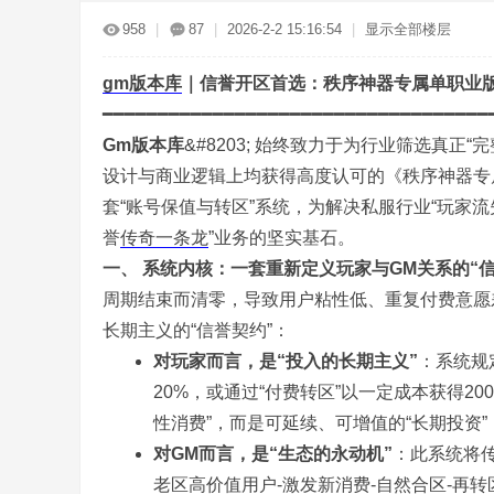
传
»
›
›
›
958
|
87
|
2026-2-2 15:16:54
|
显示全部楼层
gm
版本库
｜信誉开区首选：秩序神器专属单职业版
━━━━━━━━━━━━━━━━━━━━━━━━━━━━━━━━━━━
Gm版本库
&#8203; 始终致力于为行业筛选真正
设计与商业逻辑上均获得高度认可的《秩序神器专
套“账号保值与转区”系统，为解决私服行业“玩家
奇
誉
传奇一条龙
”业务的坚实基石。
一、 系统内核：一套重新定义玩家与GM关系的“信
周期结束而清零，导致用户粘性低、重复付费意愿
长期主义的“信誉契约”：
对玩家而言，是“投入的长期主义”
：系统规
20%，或通过“付费转区”以一定成本获得2
性消费”，而是可延续、可增值的“长期投资
服
对GM而言，是“生态的永动机”
：此系统将传
老区高价值用户-激发新消费-自然合区-再