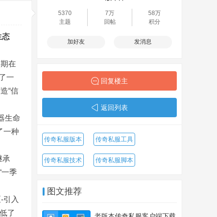
5370
7万
58万
主题
回帖
积分
生态
加好友
发消息
近期在
了一
回复楼主
造“信
返回列表
器生命
了一种
传奇私服版本
传奇私服工具
继承
传奇私服技术
传奇私服脚本
“一季
图文推荐
-引入
降低了
老版本传奇私服客户端下载