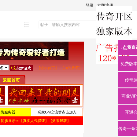
登录
立即注册
帖子
搜
→点我直
索
免费版
传奇
商业VI
开通
传奇一条