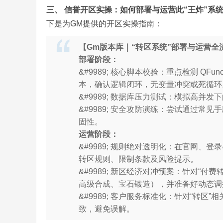
三、 信誉开区实操：如何部署与运营此“王炸”系
下是为GM提供的开区实操指南：
【Gm版本库｜“转区系统”部署与运营全
,
部署阶段：
&#9989; 核心脚本校验：重点检测 QFuncti
本，确认逻辑闭环，无变量冲突或死循环
&#9989; 数据库压力测试：模拟高
&#9989; 安全攻防演练：尝试通过
固性。
运营阶段：
&#9989; 规则绝对透明化：在官网、
传
转区规则、限制条款及风险提示。
&#9989; 新区经济对冲预案：针对“
高级合成、宝石锻造），并准备好动态调
&#9989; 客户服务标准化：针对“转
致，避免误解。