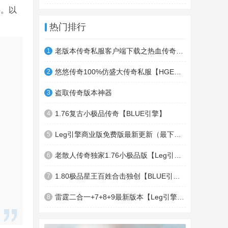
半。以
热门排行
老版本传奇私服客户端下载之热血传奇十周年客户端下载
1
悠悠传奇100%仿盛大传奇私服【HGE引擎】四职业疯狂刺客传奇版本
2
盗取传奇版本神器
3
1.76复古小极品传奇【BLUE引擎】
4
Leg引擎商业版免费版最新更新（最下面下载地址）GameOfMir引擎简称Leg引擎
5
老散人传奇独家1.76小极品版【Leg引擎】-东郊皇陵-盛大泄密地图
6
1.80极品星王百姓合击独创【BLUE引擎】
7
雷霆二合一+7+8+9最新版本【Leg引擎】-行会五龍副本-無雙聖殿-狂傲之城-神龍雪域
8