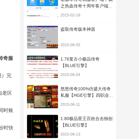
之热血传奇十周年客户端下
载
2015-02-18
盗取传奇版本神器
2015-06-05
传奇服
1.76复古小极品传奇
【BLUE引擎】
2015-06-04
易）完
悠悠传奇100%仿盛大传奇
如老区
私服【HGE引擎】四职业疯
狂刺客传奇版本
2015-06-11
同时账
1.80极品星王百姓合击独创
【BLUE引擎】
纷时快
2015-06-13