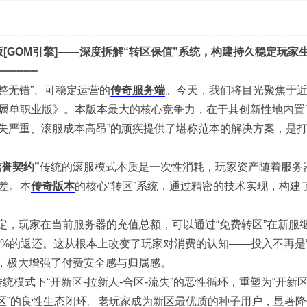
[GOM引擎]——深度拆解“转区保值”系统，构建持久稳定玩家
━━━━━━
“完整无错”、可稳定运营的
传奇服务端
。今天，我们将目光聚焦于
属单职业版》。本版本最大的核心竞争力，在于其创新性地内置
流失严重、滚服成本高昂”的顽疾提供了堪称范本的解决方案，是打
誉契约”
传统的滚服模式本质是一次性消耗，玩家资产随着服务
差。本
传奇版本
的核心“转区”系统，通过精密的技术实现，构建
定，玩家在当前服务器的充值总额，可以通过“免费转区”在新服
00%的返还。这从根本上改变了玩家对消费的认知——投入不再是
”，极大增强了付费安全感与归属感。
统模式下“开新区-拉新人-合区-流失”的恶性循环，重塑为“开新区
转区”的良性生态闭环。老玩家成为新区最优质的种子用户，显著