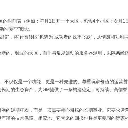
区的时间表（例如：每月1日开一个大区，包含4个小区；次月1
的“赛季”概念。
回馈”，将“付费转区”包装为“成功者的效率飞跃”，从情感和功利
为全新的、独立的大区，而非与常规滚动的服务器混用，以隔离经
统，不仅仅是一个功能，更是一种先进的、尊重玩家价值的运营哲
为长期的生态资产，为GM提供了一条构建稳定、可持续、高信誉
而渔的短期狂欢，而是一项需要精心耕耘的长期事业。它要求运
更严谨的技术保障。相应地，它带来的回报也将是更稳固的玩家
。