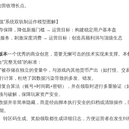
的营收增长点。
保值”系统双轨制运作模型图解】
家留存保障，降低新服门槛 → 运营目标：构建稳定用户基本盘
产增值服务，刺激深度消费 → 运营目标：创造高额利润与顶级生态
版本
一个优秀的商业创意，需要无懈可击的技术实现来支撑。本
“完整无错”的标准：
值”被存储在独立的变量中，与游戏内其他货币产出（如打怪、交
进行计算，杜绝了因数据污染导致的多发、错发。
采用复合算法（账号+时间戳+密钥），并在领取时进行多重验证（
领与破解，保障玩家资产安全。
数据并非简单隐藏，而是经由脚本执行安全的归档或清除操作，
能。
、转区码生成、奖励领取都生成详细日志，方便运营者在发生纠