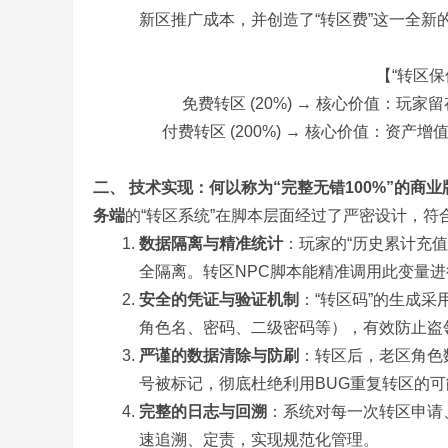
新区推广成本，并创造了“转区费”这一全新
【“转区
免费转区 (20%) → 核心价值：玩
付费转区 (200%) → 核心价值：资
务
二、 技术实现：何以称为“完整无错100%”的商业
务端
的“转区系统”在脚本层面经过了严密设计，符合
数据隔离与精准统计
：玩家的“历史累计充
全隔离。转区NPC脚本能精准调用此变量
安全的凭证与验证机制
：“转区码”的生成
角色名、密码、二级密码等），有效防止盗
严谨的数据清除与防刷
：转区后，老区角色
端
号被标记，彻底杜绝利用BUG重复转区的可
完整的日志与回溯
：系统对每一次转区申请
速追溯、定责，实现规范化管理。