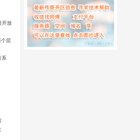
日开放
两个层
济系
营
社