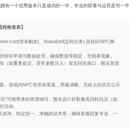
统
拥有一个优秀版本只是成功的一半，专业的部署与运营是另一
流程检查表】
on-0.txt(登录触发)、RobotDef(定时任务) 及转区NPC脚
。
并发下的转区申请与数据处理，确保数据库稳定，无锁表现象。
常见手段（如重复提交、异常参数注入）攻击转区接口，验证其坚
登录器、游戏内NPC等所有渠道，用最清晰、无歧义的语言公示
付费转区”可能带来的资源倾泻，预先设计好新服高消耗玩法（如
控活动。
区”相关咨询，制定统一、准确的话术库，确保客服回复专业、一