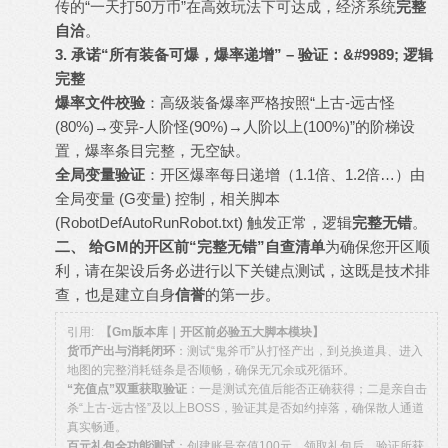
传的“一天打50万币”在高效玩法下可达成，经济系统
完整
自洽
。
3. 承诺“所有装备可爆，爆率递增” – 验证：&#9989; 逻辑
完整
爆率文件校验
：高级装备爆率严格按照“上古-远古怪
(80%)→变异-人阶怪(90%)→人阶以上(100%)”的阶梯设
置，爆率条目完整，无空缺。
全局变量验证
：开区爆率每日递增（1.1倍、1.2倍…）由
全局变量 (G变量) 控制，相关脚本
(RobotDefAutoRunRobot.txt) 触发正常，逻辑
完整无错
。
二、 给GM的开区前“完整无错”自查清单
为确保您开区顺
利，请在架设后务必进行以下关键点测试，这既是技术排
查，也是建立自身
信誉
的第一步。
引用:
【Gm版本库｜开区前必验五大脚本模块】
货币产出与消耗闭环
：测试“鬼斧币”从打怪产出，到兑换道具、进入
地图的完整消耗链条是否顺畅，确保无冗余或死循环。
“充值点”双重获取验证
：一是测试充值后能否正确获得；二是亲自击
杀“上古-远古怪”及以上BOSS，验证其是否如约掉落，确保散人通道
真实畅通。
百元礼包全功能测试
：创建账号充值100元，领取礼包后，验证所获