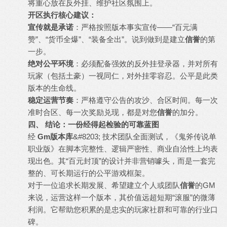
将重心放在反外挂、维护社区氛围上。
开区执行核心建议：
宣传就是承诺
：严格按照版本事实宣传——“百元满
赞”、“货币全爆”、“装备全出”。说到做到是建立
信誉
的第
一步。
绝对公平环境
：必须配备强效的反外挂登录器，并对所有
玩家（包括土豪）一视同仁，对外挂零容忍。公平是此类
版本的生命线。
稳定运营节奏
：严格遵守公告的攻沙、合区时间。每一次
准时合区、每一次奖励兑现，都是对您
信誉
的加分。
四、 结论：一份经得起检验的可靠蓝图
经
Gm版本库
&#8203; 技术团队全面测试，《鬼斧传说单
职业版》在脚本完整性、逻辑严密性、商业自洽性上均表
现出色。其“百元封顶”的设计并非营销噱头，而是一套完
整的、可长期运行的公平游戏框架。
对于一位追求长期发展、希望建立个人或团队
信誉
的GM
来说，运营这样一个版本，其价值远超短期“滚服”的微薄
利润。它帮助您积累的是忠实的玩家社群和可靠的行业口
碑。