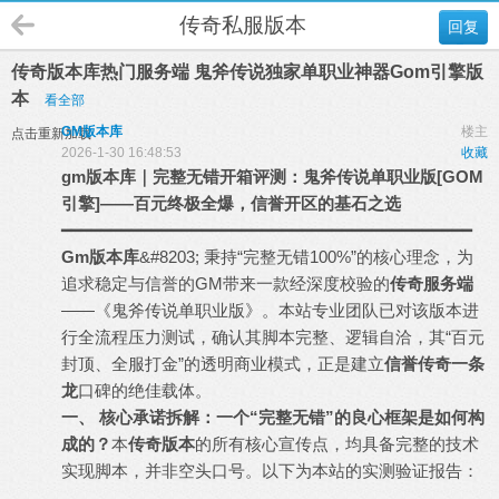
传奇私服版本
回复
传奇版本库热门服务端 鬼斧传说独家单职业神器Gom引擎版
本
看全部
GM版本库
楼主
点击重新加载
2026-1-30 16:48:53
收藏
gm
版本库
｜完整无错开箱评测：鬼斧传说单职业版[GOM
引擎]——百元终极全爆，信誉开区的基石之选
━━━━━━━━━━━━━━━━━━━━━━━━━━━━━━━━━━━━━━━━━
Gm版本库
&#8203; 秉持“完整无错100%”的核心理念，为
追求稳定与信誉的GM带来一款经深度校验的
传奇服务端
——《鬼斧传说单职业版》。本站专业团队已对该版本进
行全流程压力测试，确认其脚本完整、逻辑自洽，其“百元
封顶、全服打金”的透明商业模式，正是建立
信誉
传奇一条
龙
口碑的绝佳载体。
一、 核心承诺拆解：一个“完整无错”的良心框架是如何构
成的？
本
传奇版本
的所有核心宣传点，均具备完整的技术
实现脚本，并非空头口号。以下为本站的实测验证报告：