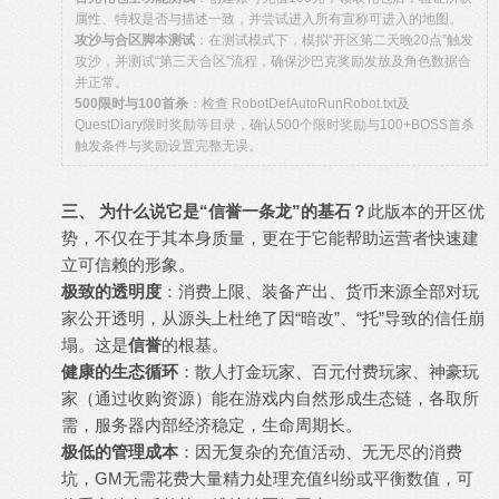
属性、特权是否与描述一致，并尝试进入所有宣称可进入的地图。
攻沙与合区脚本测试
：在测试模式下，模拟“开区第二天晚20点”触发
攻沙，并测试“第三天合区”流程，确保沙巴克奖励发放及角色数据合
并正常。
500限时与100首杀
：检查 RobotDefAutoRunRobot.txt及
QuestDiary限时奖励等目录，确认500个限时奖励与100+BOSS首杀
触发条件与奖励设置完整无误。
三、 为什么说它是“信誉一条龙”的基石？
此版本的开区优
势，不仅在于其本身质量，更在于它能帮助运营者快速建
立可信赖的形象。
极致的透明度
：消费上限、装备产出、货币来源全部对玩
家公开透明，从源头上杜绝了因“暗改”、“托”导致的信任崩
塌。这是
信誉
的根基。
健康的生态循环
：散人打金玩家、百元付费玩家、神豪玩
家（通过收购资源）能在游戏内自然形成生态链，各取所
需，服务器内部经济稳定，生命周期长。
极低的管理成本
：因无复杂的充值活动、无无尽的消费
坑，GM无需花费大量精力处理充值纠纷或平衡数值，可