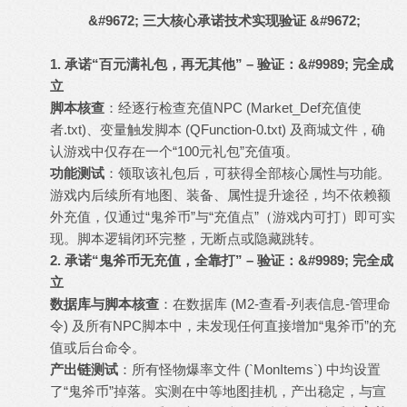
&#9672; 三大核心承诺技术实现验证 &#9672;
1. 承诺“百元满礼包，再无其他” – 验证：&#9989; 完全成
立
脚本核查
：经逐行检查充值NPC (Market_Def充值使
者.txt)、变量触发脚本 (QFunction-0.txt) 及商城文件，确
认游戏中仅存在一个“100元礼包”充值项。
功能测试
：领取该礼包后，可获得全部核心属性与功能。
游戏内后续所有地图、装备、属性提升途径，均不依赖额
外充值，仅通过“鬼斧币”与“充值点”（游戏内可打）即可实
现。脚本逻辑闭环完整，无断点或隐藏跳转。
2. 承诺“鬼斧币无充值，全靠打” – 验证：&#9989; 完全成
立
数据库与脚本核查
：在数据库 (M2-查看-列表信息-管理命
令) 及所有NPC脚本中，未发现任何直接增加“鬼斧币”的充
值或后台命令。
产出链测试
：所有怪物爆率文件 (`MonItems`) 中均设置
了“鬼斧币”掉落。实测在中等地图挂机，产出稳定，与宣