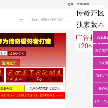
登录
立即注册
帖子
搜
→点我直
索
免费版
传奇
商业VI
开通
传奇一条