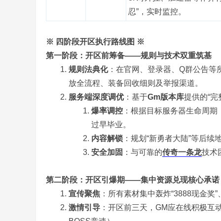
忍”，实时监控。
※ 四阶段开区执行路线图 ※
,
第一阶段：开区前筹备——规则与技术双重筑基
规则法典化
：在官网、登录器、Q群公告等
放全流程、装备回收细则及举报渠道。
服务端深度调优
：基于
Gm版本库
提供的“完
爆率调控
：根据目标服务器生命周期（
过早毕业。
内容解锁
：规划“新勇者大陆”等后
安全加固
：与可靠的
传奇一条龙
技术
传
第二阶段：开区引爆期——集中资源兑现核心承诺
宣传聚焦
：所有素材集中轰炸“3888现金奖”
激情引导
：开区前三天，GM应在线积极互