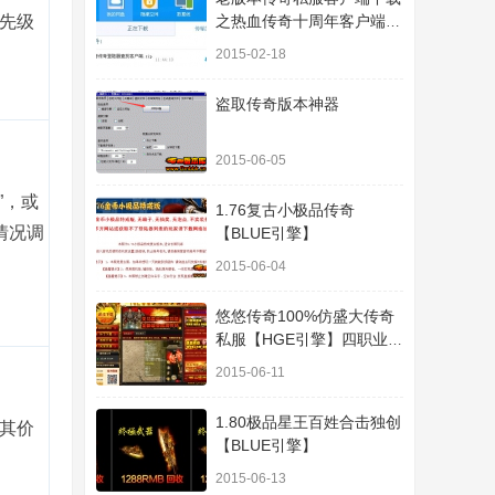
先级
之热血传奇十周年客户端下
载
2015-02-18
盗取传奇版本神器
2015-06-05
”，或
1.76复古小极品传奇
情况调
【BLUE引擎】
2015-06-04
悠悠传奇100%仿盛大传奇
私服【HGE引擎】四职业疯
狂刺客传奇版本
2015-06-11
1.80极品星王百姓合击独创
其价
【BLUE引擎】
2015-06-13