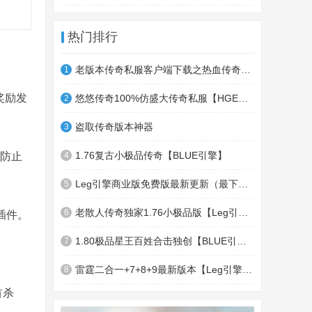
热门排行
老版本传奇私服客户端下载之热血传奇十周年客户端下载
1
奖励发
悠悠传奇100%仿盛大传奇私服【HGE引擎】四职业疯狂刺客传奇版本
2
盗取传奇版本神器
3
1.76复古小极品传奇【BLUE引擎】
，防止
4
Leg引擎商业版免费版最新更新（最下面下载地址）GameOfMir引擎简称Leg引擎
5
老散人传奇独家1.76小极品版【Leg引擎】-东郊皇陵-盛大泄密地图
6
插件。
1.80极品星王百姓合击独创【BLUE引擎】
7
雷霆二合一+7+8+9最新版本【Leg引擎】-行会五龍副本-無雙聖殿-狂傲之城-神龍雪域
8
首杀