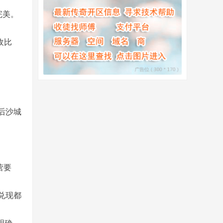
完美。
收比
后沙城
营要
兑现都