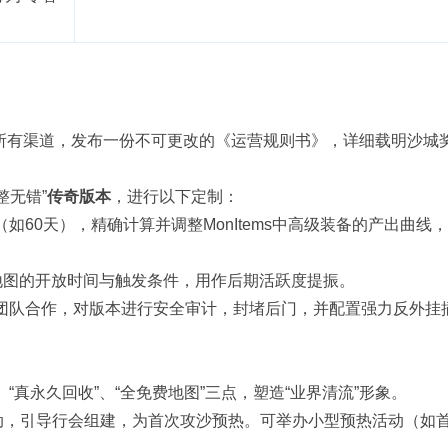
所有渠道，发布一份不可更改的《运营规则书》，详细载明沙城
整无错”
传奇版本
，进行以下定制：
如60天），精确计算并调整MonItems中高级装备的产出曲线
续地图的开放时间与触发条件，用作后期活跃度提振。
团队合作，对版本进行安全审计，封堵后门，并配置强力反外挂
、“真永久回收”、“全免费地图”三点，塑造“业界清流”形象。
动，引导行会组建，为首次攻沙预热。可举办小型预热活动（如