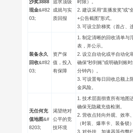
沙奖3888
追求顶级
时限）。
现金
&#82
成就与实
2. 建议采用“直播发奖”或
03;
质回报
+公告截图”形式。
3. 可设立阶梯奖（首占、
1. 制定清晰的回收清单与
表，并公示。
务
装备永久
资产保
2. 设立自动化或半自动化
回收
&#82
值，投入
确保“秒到账”或明确到账时
03;
有保障
分钟内）。
3. 可设置每日回收总额上
金风险。
1. 技术层面彻查所有地图
端
确保无隐藏充值检测。
无任何充
渴望绝对
2. 营收点转向外观、效率
值地图
&#
公平的竞
（时装、爆率卡、装备锁
8203;
技环境
3. 对外挂、加速器等作弊