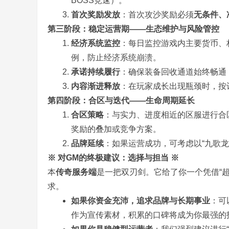
BOSS竞速）。
首次奖励发放
：首次攻沙奖励必须
无条件、
第三阶段：稳定运营期——生态维护与风险管控
奇
经济系统监控
：每日监控游戏内主要货币、
例，防止经济系统崩溃。
承诺持续履行
：确保装备回收通道始终畅通
内容渐进释放
：在玩家成长出现瓶颈时，按
第四阶段：合区与迭代——生命周期延长
合区策略
：与实力、进度相近的区服进行合
奖励的叠加或竞争方案。
一
品牌延续
：如果运营成功，可考虑以“九歌龙
※ 对GM的终极建议：选择与担当 ※
本
传奇服务端
是一把双刃剑。它给了你一个凭借“
求。
如果你资金充沛，追求品牌与长期事业
：可
作为宣传素材，积累的口碑将成为你最强的