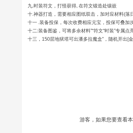
九.时装符文，打怪获得, 在符文锻造处镶嵌
十.神器打造，需要相应图纸双击，加对应材料(落日门
十一 .装备投保，每次收费相应元宝，投保可叠加
十二:装备图鉴，可将多余材料”“符文“时装”专属
十三，150层地狱塔可出潘多拉魔盒”，随机开出[
务
端
游客，如果您要查看本