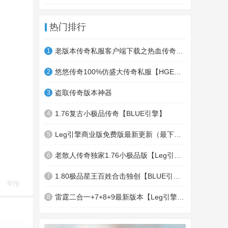
热门排行
老版本传奇私服客户端下载之热血传奇十周年客户端下载
1
悠悠传奇100%仿盛大传奇私服【HGE引擎】四职业疯狂刺客传奇版本
2
盗取传奇版本神器
3
1.76复古小极品传奇【BLUE引擎】
4
Leg引擎商业版免费版最新更新（最下面下载地址）GameOfMir引擎简称Leg引擎
5
老散人传奇独家1.76小极品版【Leg引擎】-东郊皇陵-盛大泄密地图
6
1.80极品星王百姓合击独创【BLUE引擎】
7
举报
雷霆二合一+7+8+9最新版本【Leg引擎】-行会五龍副本-無雙聖殿-狂傲之城-神龍雪域
8