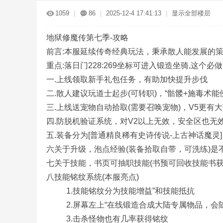
传
»
›
›
›
1059
|
86
|
2025-12-4 17:41:13
|
显示全部楼层
地狱修魔传第七季-攻略
前言:本服延续传奇经典玩法，秉承散人能发展的
重点:落日门228:269坐标可进入锻造坐骑,这个必
一.上线领取新手礼包任务，有助加快提升步伐
二.散人建议玩道士起步(可转职)，“骷髅+施毒术能
奇
三.上线送宠物自动拾取(需要召唤宠物)，V5更有
四.防脱机验证系统，对V2以上无效，安全区也无
五.装备分为[普通精良稀有史诗传说-上古神话魔灵
六关于升级，泡点经验(装备拾取自带，可洗练)是
七关于技能，书页可抽职技能(书预可回收技能书获
八技能铭纹系统(本服亮点)
1.技能铭纹分为技能增益”和技能抵抗
服
2.屏幕左上“在线锻造合成大陆专属物品，会
3.击杀怪物也有几率获得铭纹