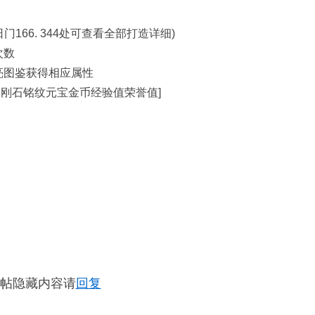
166. 344处可查看全部打造详细)
次数
点亮图鉴获得相应属性
金刚石铭纹元宝金币经验值荣誉值]
帖隐藏内容请
回复