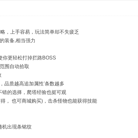
策略，上手容易，玩法简单却不失疲乏
做的装备,相当强力
使你更轻松打掉拦路BOSS
大范围自动拾取
效
]，品质越高追加属性'条数越多
不错的选择，爬塔经验也挺可观
得， 也可商城购买)，击杀怪物也能获得技能
随机出现条铭纹