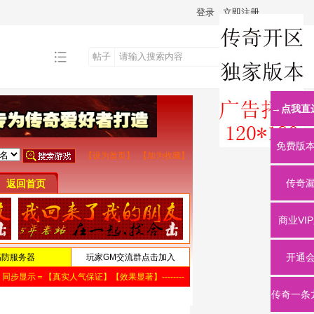
登录
立即注册
帖子
搜
→点我直
索
免费版
传奇
商业VI
开通
传奇一条