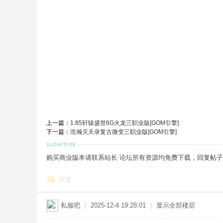
,
上一篇：
1.85轩辕盛世6G火龙三职业版[GOM引擎]
下一篇：
浩瀚灭天录复古微变三职业版[GOM引擎]
传
购买商业版本请联系站长 论坛所有资源均免费下载，回复帖子即出现
回复
私服吧
|
2025-12-4 19:28:01
|
显示全部楼层