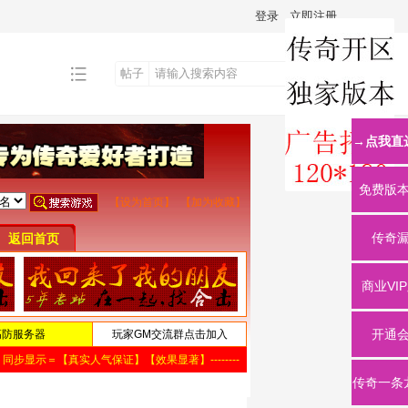
登录
立即注册
帖子
搜
→点我直
索
免费版
传奇
商业VI
开通
传奇一条