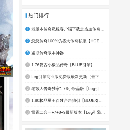
热门排行
老版本传奇私服客户端下载之热血传奇十周年客户端下载
1
悠悠传奇100%仿盛大传奇私服【HGE引擎】四职业疯狂刺客传奇版本
2
盗取传奇版本神器
3
1.76复古小极品传奇【BLUE引擎】
4
Leg引擎商业版免费版最新更新（最下面下载地址）GameOfMir引擎简称Leg引擎
5
老散人传奇独家1.76小极品版【Leg引擎】-东郊皇陵-盛大泄密地图
6
1.80极品星王百姓合击独创【BLUE引擎】
7
雷霆二合一+7+8+9最新版本【Leg引擎】-行会五龍副本-無雙聖殿-狂傲之城-神龍雪域
8