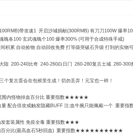
0RMB)带攻速1 开启沙城捐献(300RMB) 有刀刀100W 爆率10
魄各100 玄武魂魄个100 爆率300% (可用于合成特殊手戒)
时间积累 自动捡物 自动回收免费 打等级突破石升级 打到的实物
 200-240比奇 240-260白日门 260-280复古土城 280-30
！三个复古蛋会在包袱里生成！切勿丢弃！元宝也一样！
4范围内怪物掉血百分比 重要指数★★★★★
 配合倍攻戒触发隐藏BUFF 注:血牛腕只能佩戴一个 重要指
触发套装属性 免疫全毒 重要指数★★★
的百分比(最高血石5秒回血) 重要指数★★★★★★★★★★