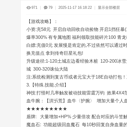
传
»
›
›
›
971
|
79
|
2025-11-17 16:18:22
|
显示全部楼层
【游戏攻略】：
小资:充58元 开启自动回收自动捡物 开启1挡狂暴(10
爆率300% 有专属地图 福利领取技能碎片100 青龙魂
白嫖:充值0元 发展慢是肯定的,不过依然可以通过
换充值点 拿到传奇巨星礼包!
奇
升级途径:1-120土城左边看经验木桩 120-200冰雪大陆
城 300-320诛仙大陆
注:系统检测到复古币或者元宝大于18E自动打包
3.【特殊.技能.介绍】
神技:打怪时几率触发被动技能雷霆万钧 效果4X
血牛腕：【洪卐荒】血牛〈护腕〉 增加大量个人血量
★★★★★★★★★
服
盾牌: 大量增加+HP% 少量倍攻 配合对应的斗笠
魔血石: 功能超级回血魔石 每10秒回复自身血量