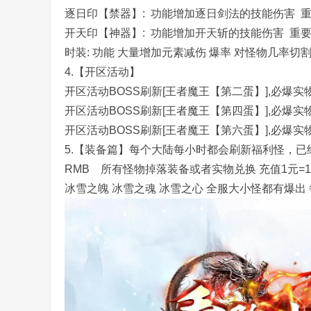
逐日印【禁器】: 功能增加逐日剑法的技能伤害 
开天印【神器】: 功能增加开天斩的技能伤害 重
时装: 功能 大量增加元素减伤 爆率 对怪物几率
4.【开区活动】
开区活动BOSS刷新[王者魔王【第二蛋】],必爆
务
开区活动BOSS刷新[王者魔王【第四蛋】],必爆
开区活动BOSS刷新[王者魔王【第六蛋】],必爆
5.【装备篇】每个大陆每小时都会刷新福利怪，
RMB 所有怪物掉落装备或者实物兑换 充值1元=1
冰雪之魄 冰雪之魂 冰雪之心 全服大小怪都有爆出 每
端