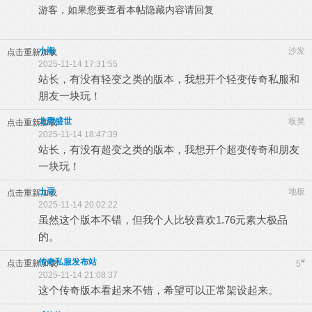
游客，如果您要查看本帖隐藏内容请
回复
小海
沙发
点击重新加载
2025-11-14 17:31:55
站长，有没有轻变之类的版本，我想开个轻变传奇私服和
朋友一块玩！
龙腾盛世
板凳
点击重新加载
2025-11-14 18:47:39
站长，有没有超变之类的版本，我想开个超变传奇和朋友
一块玩！
土豆
地板
点击重新加载
2025-11-14 20:02:22
虽然这个版本不错，但我个人比较喜欢1.76元素大极品
的。
传奇私服发布站
#
点击重新加载
5
2025-11-14 21:08:37
这个传奇版本看起来不错，希望可以正常架设起来。