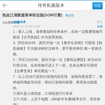
传奇私服版本
回复
热血江湖新篇章单职业版[GOM引擎]
看全部
GM版本库
楼主
点击重新加载
2025-11-14 16:23:58
收藏
1：新人上线，请查看福利任务条件，击杀一定数量怪物可
获得【古币奖励】作为发育奖励。
3: 开区60分钟，新区开放一次【勇夺生辰纲】可获得【朝
廷秘银】可兑换绿林好汉称号，更可获得单区,唯一变身功
能。
5：开区120分钟，新区开放一次【勇闯达摩院】本活动为
打怪活动，击杀怪物可进入下一层，击杀达摩后可获得
【达摩变身】单区赠送一个。
7：以上活动只是部分游戏内容呈现，游戏内更设置了，各
种福利增益等内容，请自行游戏内探索，希望各位能喜
欢。
江湖不是人情世故，江湖就是打打杀杀
七个大陆，上百个地图，600多件专属!爆率全开，等你来
战!