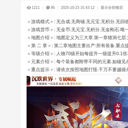
传
»
›
›
›
1211
|
85
|
2025-10-23 15:43:12
|
显示全部楼层
＜游戏模式＞: 无合成.无商铺.无元宝.无积分.无回
＜游戏货币＞: 无金币.无元宝.无积分.无金刚石.唯
＜地图介绍＞: 地图定义为三大章.第一章猪洞七层
＜第 二 章＞: 第二章地图主要出产:所有装备.重点提
＜等级介绍＞: 人物70级开始每提升一级提升0.1
奇
＜元素介绍＞: 每个装备都附带不同的元素.如碰
＜重点提示＞: 请依次按照地图打怪.千万不要越级
服