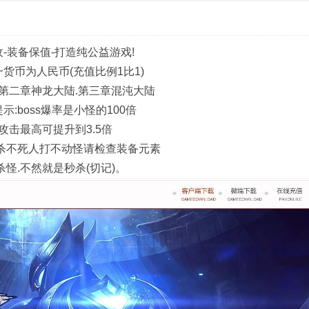
收-装备保值-打造纯公益游戏!
一货币为人民币(充值比例1比1)
.第二章神龙大陆.第三章混沌大陆
示:boss爆率是小怪的100倍
倍攻击最高可提升到3.5倍
见杀不死人打不动怪请检查装备元素
杀怪.不然就是秒杀(切记)。