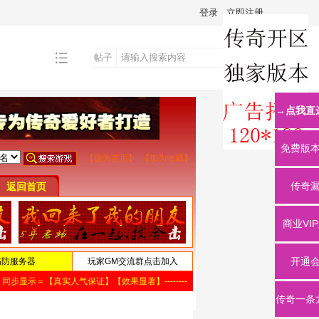
登录
立即注册
帖子
搜
→点我直
索
免费版
传奇
商业VI
开通
传奇一条