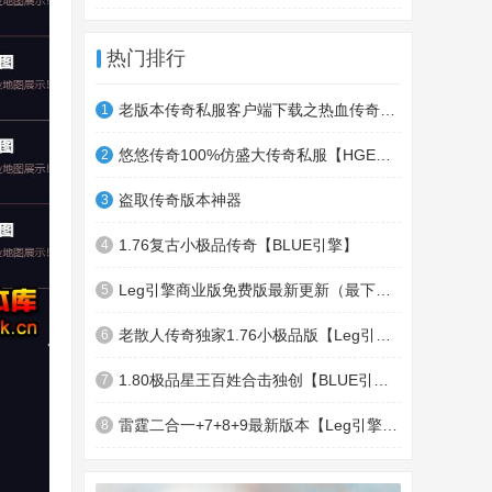
热门排行
老版本传奇私服客户端下载之热血传奇十周年客户端下载
1
悠悠传奇100%仿盛大传奇私服【HGE引擎】四职业疯狂刺客传奇版本
2
盗取传奇版本神器
3
1.76复古小极品传奇【BLUE引擎】
4
Leg引擎商业版免费版最新更新（最下面下载地址）GameOfMir引擎简称Leg引擎
5
老散人传奇独家1.76小极品版【Leg引擎】-东郊皇陵-盛大泄密地图
6
1.80极品星王百姓合击独创【BLUE引擎】
7
雷霆二合一+7+8+9最新版本【Leg引擎】-行会五龍副本-無雙聖殿-狂傲之城-神龍雪域
8