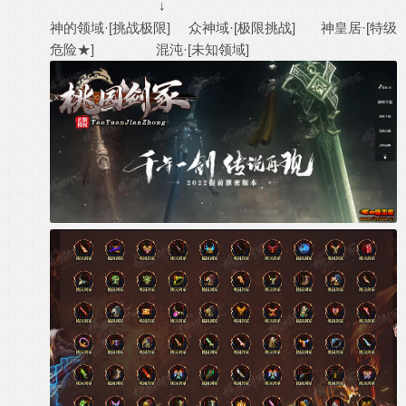
↓
神的领域·[挑战极限] 众神域·[极限挑战] 神皇居·[特级
危险★] 混沌·[未知领域]