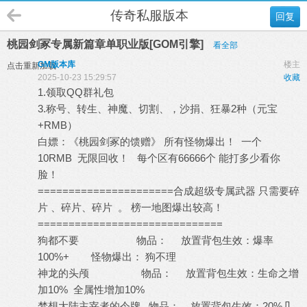
传奇私服版本
回复
桃园剑冢专属新篇章单职业版[GOM引擎]
看全部
GM版本库
楼主
点击重新加载
2025-10-23 15:29:57
收藏
1.领取QQ群礼包
3.称号、转生、神魔、切割、，沙捐、狂暴2种（元宝
+RMB）
白嫖：《桃园剑冢的馈赠》 所有怪物爆出！ 一个
10RMB 无限回收！ 每个区有66666个 能打多少看你
脸！
======================合成超级专属武器 只需要碎
片 、碎片、碎片 。 榜一地图爆出较高！
==============================
狗都不要 物品： 放置背包生效：爆率
100%+ 怪物爆出： 狗不理
神龙的头颅 物品： 放置背包生效：生命之增
加10% 全属性增加10%
梦想大陆主宰者的令牌 物品： 放置背包生效：20%几