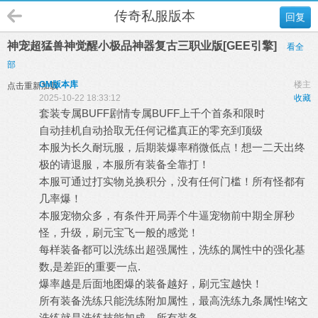
传奇私服版本
回复
神宠超猛兽神觉醒小极品神器复古三职业版[GEE引擎]
看全
部
GM版本库
楼主
点击重新加载
2025-10-22 18:33:12
收藏
套装专属BUFF剧情专属BUFF上千个首条和限时
自动挂机自动拾取无任何记槛真正的零充到顶级
本服为长久耐玩服，后期装爆率稍微低点！想一二天出终
极的请退服，本服所有装备全靠打！
本服可通过打实物兑换积分，没有任何门槛！所有怪都有
几率爆！
本服宠物众多，有条件开局弄个牛逼宠物前中期全屏秒
怪，升级，刷元宝飞一般的感觉！
每样装备都可以洗练出超强属性，洗练的属性中的强化基
数,是差距的重要一点.
爆率越是后面地图爆的装备越好，刷元宝越快！
所有装备洗练只能洗练附加属性，最高洗练九条属性!铭文
洗练就是洗练技能加成，所有装备