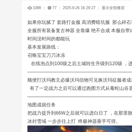
传
»
›
›
›
1088
|
77
|
2025-9-26 16:29:27
|
显示全部楼层
如果你玩腻了 套路打金服 高消费暗坑服 那么碎
全服所有装备复古神器 全靠爆 绝不合成 本服自带
时间没时间的都能玩
基本发展路线：
召唤宝宝刀刀冰冻
奇
在线泡点到100级之后土城转生升级到120级 ，
────────────────────────────────
顺便打沃玛教主必爆沃玛信物可兑换沃玛征服者成
有了一定战力之后可以通过跑图方式从毒蛇山谷直
────────────────────────────────
地图成就任务
把战力提升到66W之后就可以进白日了 ，在那里散人可
服
冰封雪域 一步步往上打 终极神器垂手可得。