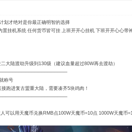
石计划才绝对是你最正确明智的选择
内置挂机系统 任何货币皆可挂 上班开开心挂机 下班开开心心带神
进二大陆渡劫升级到130级（建议血量超过80W再去渡劫）
─────────────────────
就称号
接跑进复古盟重大陆，需要凑齐5块鸡肉！
─────────────────────
以用天魔币兑换RMB点100W天魔币=10点 1000W天魔币=1