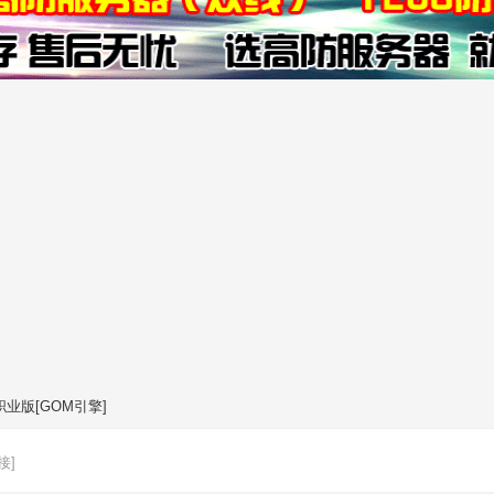
业版[GOM引擎]
接]