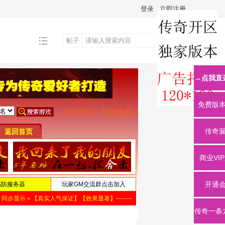
登录
立即注册
帖子
搜
→点我直
索
免费版
传奇
商业VI
开通
传奇一条