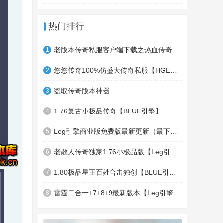
热门排行
老版本传奇私服客户端下载之热血传奇十周年客户端下载
1
悠悠传奇100%仿盛大传奇私服【HGE引擎】四职业疯狂刺客传奇版本
2
盗取传奇版本神器
3
1.76复古小极品传奇【BLUE引擎】
4
Leg引擎商业版免费版最新更新（最下面下载地址）GameOfMir引擎简称Leg引擎
5
老散人传奇独家1.76小极品版【Leg引擎】-东郊皇陵-盛大泄密地图
6
1.80极品星王百姓合击独创【BLUE引擎】
7
雷霆二合一+7+8+9最新版本【Leg引擎】-行会五龍副本-無雙聖殿-狂傲之城-神龍雪域
8