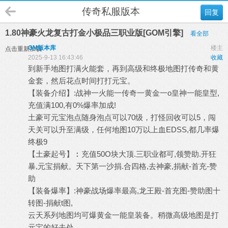
传奇私服版本
回复
1.80神豪火龙复古打金小极品三职业版[GOM引擎]
看全部
GM版本库
楼主
点击重新加载
2025-9-13 16:43:46
收藏
到新手地图打满火能套，再到高级和终极地图打传奇和黄
金套，然后花点时间打打元宝。
【装备介绍】:战神一火能一传奇一黄金一o皇神一能皇型,
充值满100,有0%爆率加成!
土豪可元宝泡点随身泡点可以70级，打怪回收可以5，闯
天关可以升至满级，任何地图10万以上血EDSS,都几率爆
终极9
【土豪起号】︰充值50O块大顶.三职业都可,领赞助.开狂
暴,元宝捐献。天下第一沙捐.合四格,去神豪,捐献-首充-赞
助
【装备爆率】:神豪战场爆率最高,龙王殿-首充图-赞助图十
转图-捐献t图,
云天系列地图均可爆黄金一能皇装备。稍微高级地图是打
元宝的好去处。