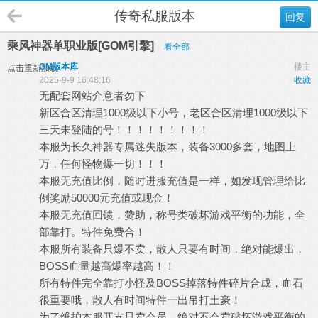
传奇私服版本
回复
乘风神器单职业版[GOM引擎]
看全部
GM版本库
楼主
点击重新加载
2025-9-9 16:48:16
收藏
无配套网站介意者勿下
新区合区清理1000级以下小号，老区合区清理1000级以下
三天未登陆的号！！！！！！！！！
本服为长久神器专属迷失版本，装备3000多套，地图上
万，任何怪物爆一切！！！
本服无充值比例，随时进服充值是一样，如发现管理给比
例奖励50000元充值或现金！
本服无充值回馈，赞助，称号类破坏游戏平衡的功能，全
部靠打。特件免费合！
本服所有装备只爆不卖，散人只要有时间，绝对能爆出，
BOSS血量越高爆率越高！！
所有特件完全靠打小怪及BOSS掉落特件碎片合成，血石
很重要哦，散人有时间特件一出吊打土豪！
为了维护本服开支只卖会员，绝对不会卖破坏游戏平衡的