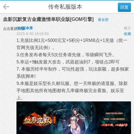
传奇私服版本
回复
血影沉默复古金庸激情单职业版[GOM引擎]
看全部
GM版本库
楼主
点击重新加载
2025-8-30 18:04:50
收藏
1.充值比例1元=5000元宝+5积分+1RMB点+1充值（统一
官网充值无比例）。
3.任务发布者每天5次任务请先做，等级瞬间飞升。
5.幸运+9触发最大攻击，武器超油到7，项链点2即可
7. 本服历经半年制作，可玩性超强，玩法新颖，超多独家
系统脚本!
9.本服是娱乐型长久耐玩服。想一天终极的请退服。除新
手地图其他所有地图都有几率爆终极完全看脸。娱乐至
上。