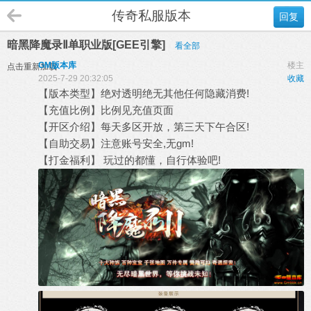
传奇私服版本
回复
暗黑降魔录Ⅱ单职业版[GEE引擎]
看全部
GM版本库
楼主
点击重新加载
2025-7-29 20:32:05
收藏
【版本类型】绝对透明绝无其他任何隐藏消费!
【充值比例】比例见充值页面
【开区介绍】每天多区开放，第三天下午合区!
【自助交易】注意账号安全,无gm!
【打金福利】 玩过的都懂，自行体验吧!